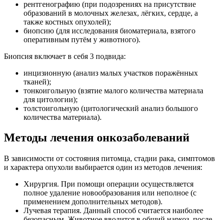
рентгенографию (при подозрениях на присутствие
образований в молочных железах, лёгких, сердце, а
также костных опухолей);
биопсию (для исследования биоматериала, взятого
оперативным путём у животного).
Биопсия включает в себя 3 подвида:
инцизионную (анализ малых участков поражённых
тканей);
тонкоигольную (взятие малого количества материала
для цитологии);
толстоигольную (цитологический анализ большого
количества материала).
Методы лечения онкозаболеваний
В зависимости от состояния питомца, стадии рака, симптомов
и характера опухоли выбирается один из методов лечения:
Хирургия. При помощи операции осуществляется
полное удаление новообразования или неполное (с
применением дополнительных методов).
Лучевая терапия. Данный способ считается наиболее
безопасным. Животное вводится в общий наркоз, после