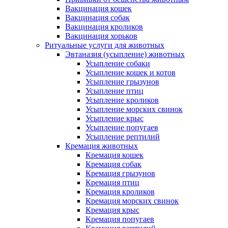
Вакцинация кошек
Вакцинация собак
Вакцинация кроликов
Вакцинация хорьков
Ритуальные услуги для животных
Эвтаназия (усыпление) животных
Усыпление собаки
Усыпление кошек и котов
Усыпление грызунов
Усыпление птиц
Усыпление кроликов
Усыпление морских свинок
Усыпление крыс
Усыпление попугаев
Усыпление рептилий
Кремация животных
Кремация кошек
Кремация собак
Кремация грызунов
Кремация птиц
Кремация кроликов
Кремация морских свинок
Кремация крыс
Кремация попугаев