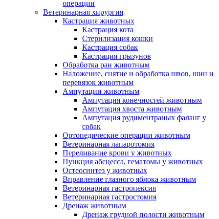
операции
Ветеринарная хирургия
Кастрация животных
Кастрация кота
Стерилизация кошки
Кастрация собак
Кастрация грызунов
Обработка ран животным
Наложение, снятие и обработка швов, шин и
перевязок животным
Ампутации животным
Ампутация конечностей животным
Ампутация хвоста животным
Ампутация рудиментраных фаланг у
собак
Ортопедические операции животным
Ветеринарная лапаротомия
Переливание крови у животных
Пункция абсцесса, гематомы у животных
Остеосинтез у животных
Вправление глазного яблока животным
Ветеринарная гастропексия
Ветеринарная гастростомия
Дренаж животным
Дренаж грудной полости животным