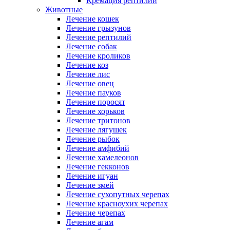
Кремация рептилий
Животные
Лечение кошек
Лечение грызунов
Лечение рептилий
Лечение собак
Лечение кроликов
Лечение коз
Лечение лис
Лечение овец
Лечение пауков
Лечение поросят
Лечение хорьков
Лечение тритонов
Лечение лягушек
Лечение рыбок
Лечение амфибий
Лечение хамелеонов
Лечение гекконов
Лечение игуан
Лечение змей
Лечение сухопутных черепах
Лечение красноухих черепах
Лечение черепах
Лечение агам