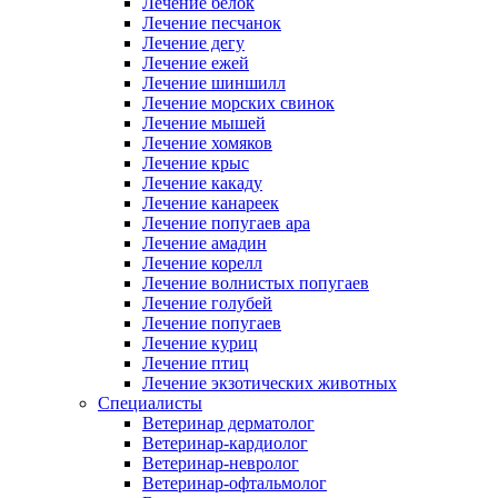
Лечение белок
Лечение песчанок
Лечение дегу
Лечение ежей
Лечение шиншилл
Лечение морских свинок
Лечение мышей
Лечение хомяков
Лечение крыс
Лечение какаду
Лечение канареек
Лечение попугаев ара
Лечение амадин
Лечение корелл
Лечение волнистых попугаев
Лечение голубей
Лечение попугаев
Лечение куриц
Лечение птиц
Лечение экзотических животных
Специалисты
Ветеринар дерматолог
Ветеринар-кардиолог
Ветеринар-невролог
Ветеринар-офтальмолог