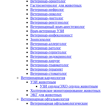
Ветеринар-орнитолог
Гастроэнтеролог для животных
Ветеринар-нефролог
Ветеринар-онколог
Ветеринар-диетолог
Ветеринар-рентгенолог
Ветеринарный врач-анестезиолог
Врач-ветеринар УЗИ
Ветеринар-инфекционист
Зоопсихолог
Ветеринар-аллерголог
Ветеринар ратолог
Ветеринар-герпетолог
Ветеринар-эндокринолог
Ветеринар-хирург
Ветеринар-травматолог
Ветеринар-терапевт
Ветеринар-стоматолог
Ветеринарная кардиология
УЗИ животным
УЗИ сердца/ЭХО сердца животным
Холтеровское мониторирование животных
ЭКГ для животных
Ветеринарная офтальмология
Ветеринарная офтальмологические