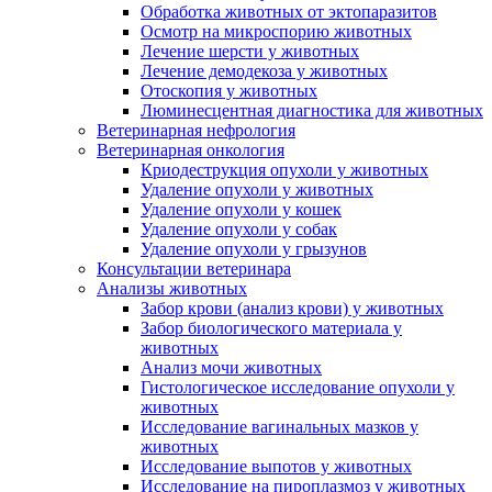
Обработка животных от эктопаразитов
Осмотр на микроспорию животных
Лечение шерсти у животных
Лечение демодекоза у животных
Отоскопия у животных
Люминесцентная диагностика для животных
Ветеринарная нефрология
Ветеринарная онкология
Криодеструкция опухоли у животных
Удаление опухоли у животных
Удаление опухоли у кошек
Удаление опухоли у собак
Удаление опухоли у грызунов
Консультации ветеринара
Анализы животных
Забор крови (анализ крови) у животных
Забор биологического материала у
животных
Анализ мочи животных
Гистологическое исследование опухоли у
животных
Исследование вагинальных мазков у
животных
Исследование выпотов у животных
Исследование на пироплазмоз у животных