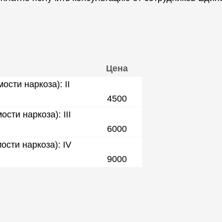
Цена
ости наркоза): II
4500
сти наркоза): III
6000
ости наркоза): IV
9000