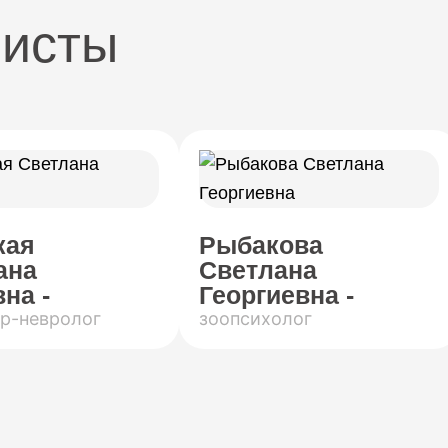
листы
кая
Рыбакова
ана
Светлана
на -
Георгиевна -
р-невролог
зоопсихолог