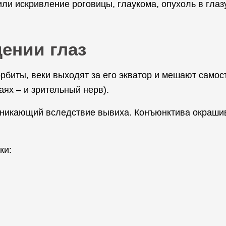
или искривление роговицы, глаукома, опухоль в гла
ении глаз
рбиты, веки выходят за его экватор и мешают само
ях – и зрительный нерв).
зникающий вследствие вывиха. Конъюнктива окрашива
ки: