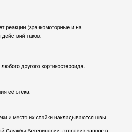
ет реакции (зрачкомоторные и на
 действий таков:
 любого другого кортикостероида.
ия её отёка.
веки и место их спайки накладываются швы.
ой Службы Ветеринарии, отправив запрос в