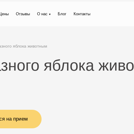
Цены
Отзывы
О нас
Блог
Контакты
азного яблока животным
зного яблока жив
ся на прием