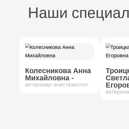
Наши специа
Колесникова Анна
Троиц
Михайловна -
Светл
Егоров
ветеринар-анестезиолог
ветерина