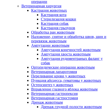
операции
Ветеринарная хирургия
Кастрация животных
Кастрация кота
Стерилизация кошки
Кастрация собак
Кастрация грызунов
Обработка ран животным
Наложение, снятие и обработка швов, шин и
перевязок животным
Ампутации животным
Ампутация конечностей животным
Ампутация хвоста животным
Ампутация рудиментраных фаланг у
собак
Ортопедические операции животным
Ветеринарная лапаротомия
Переливание крови у животных
Пункция абсцесса, гематомы у животных
Остеосинтез у животных
Вправление глазного яблока животным
Ветеринарная гастропексия
Ветеринарная гастростомия
Дренаж животным
Дренаж грудной полости животным