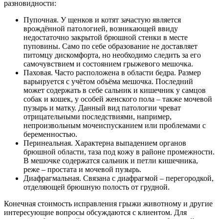
разновидности:
Пупочная. У щенков и котят зачастую является
врождённой патологией, возникающей ввиду
недостаточно закрытой брюшной стенки в месте
пуповины. Само по себе образование не доставляет
питомцу дискомфорта, но необходимо следить за его
самочувствием и состоянием грыжевого мешочка.
Паховая. Часто расположена в области бедра. Размер
варьируется с учётом объёма мешочка. Последний
может содержать в себе сальник и кишечник у самцов
собак и кошек, у особей женского пола – также мочевой
пузырь и матку. Данный вид патологии чреват
отрицательными последствиями, например,
непроизвольным мочеиспусканием или проблемами с
беременностью.
Перинеальная. Характерна выпадением органов
брюшной области, таза под кожу в районе промежности.
В мешочке содержатся сальник и петли кишечника,
реже – простата и мочевой пузырь.
Диафрагмальная. Связана с диафрагмой – перегородкой,
отделяющей брюшную полость от грудной.
Конечная стоимость исправления грыжи животному и другие
интересующие вопросы обсуждаются с клиентом. Для