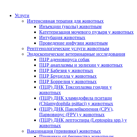
Услуги
Интенсивная терапия для животных
Инъекции (уколы) животным
Катетеризация мочевого пузыря у животных
Интубация животных
Проведение инфузии животным
Рентгенологические услуги животным
Эндоскопические ветеринарные исследования
ПЦР аденовируса собак
ПЦР анаплазмы и эрлихии у животных
ПЦР Бабезия у животных
ПЦР Бруцелла у животных
ПЦР Боррелия у животных
(ПЦР) ДНК Токсоплазма гондии у
животных
(ПЦР) ДНК хламидофила пситаци
(Chlamydophila psittaci) у животных
(ПЦР) ДНК Панлейкопения (CPV),
Парвовирус (FPV) у животных
(ПЦР) ДНК лептоспира (Leptospira spp.) у
животных
Вакцинация (прививки) животных
Прививки от бешенства животным