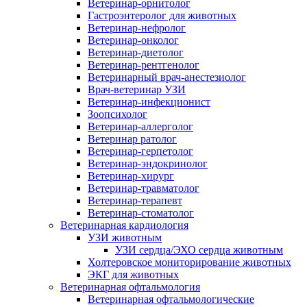
Ветеринар-орнитолог
Гастроэнтеролог для животных
Ветеринар-нефролог
Ветеринар-онколог
Ветеринар-диетолог
Ветеринар-рентгенолог
Ветеринарный врач-анестезиолог
Врач-ветеринар УЗИ
Ветеринар-инфекционист
Зоопсихолог
Ветеринар-аллерголог
Ветеринар ратолог
Ветеринар-герпетолог
Ветеринар-эндокринолог
Ветеринар-хирург
Ветеринар-травматолог
Ветеринар-терапевт
Ветеринар-стоматолог
Ветеринарная кардиология
УЗИ животным
УЗИ сердца/ЭХО сердца животным
Холтеровское мониторирование животных
ЭКГ для животных
Ветеринарная офтальмология
Ветеринарная офтальмологические