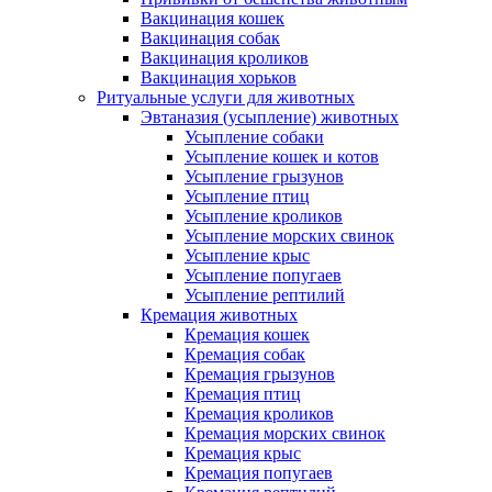
Вакцинация кошек
Вакцинация собак
Вакцинация кроликов
Вакцинация хорьков
Ритуальные услуги для животных
Эвтаназия (усыпление) животных
Усыпление собаки
Усыпление кошек и котов
Усыпление грызунов
Усыпление птиц
Усыпление кроликов
Усыпление морских свинок
Усыпление крыс
Усыпление попугаев
Усыпление рептилий
Кремация животных
Кремация кошек
Кремация собак
Кремация грызунов
Кремация птиц
Кремация кроликов
Кремация морских свинок
Кремация крыс
Кремация попугаев