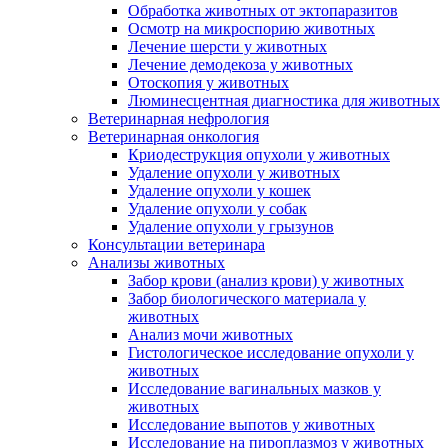
Обработка животных от эктопаразитов
Осмотр на микроспорию животных
Лечение шерсти у животных
Лечение демодекоза у животных
Отоскопия у животных
Люминесцентная диагностика для животных
Ветеринарная нефрология
Ветеринарная онкология
Криодеструкция опухоли у животных
Удаление опухоли у животных
Удаление опухоли у кошек
Удаление опухоли у собак
Удаление опухоли у грызунов
Консультации ветеринара
Анализы животных
Забор крови (анализ крови) у животных
Забор биологического материала у
животных
Анализ мочи животных
Гистологическое исследование опухоли у
животных
Исследование вагинальных мазков у
животных
Исследование выпотов у животных
Исследование на пироплазмоз у животных