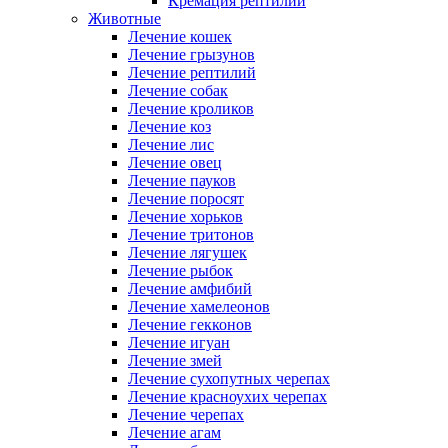
Кремация рептилий
Животные
Лечение кошек
Лечение грызунов
Лечение рептилий
Лечение собак
Лечение кроликов
Лечение коз
Лечение лис
Лечение овец
Лечение пауков
Лечение поросят
Лечение хорьков
Лечение тритонов
Лечение лягушек
Лечение рыбок
Лечение амфибий
Лечение хамелеонов
Лечение гекконов
Лечение игуан
Лечение змей
Лечение сухопутных черепах
Лечение красноухих черепах
Лечение черепах
Лечение агам