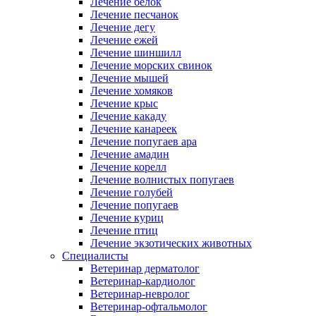
Лечение белок
Лечение песчанок
Лечение дегу
Лечение ежей
Лечение шиншилл
Лечение морских свинок
Лечение мышей
Лечение хомяков
Лечение крыс
Лечение какаду
Лечение канареек
Лечение попугаев ара
Лечение амадин
Лечение корелл
Лечение волнистых попугаев
Лечение голубей
Лечение попугаев
Лечение куриц
Лечение птиц
Лечение экзотических животных
Специалисты
Ветеринар дерматолог
Ветеринар-кардиолог
Ветеринар-невролог
Ветеринар-офтальмолог