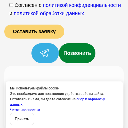
Согласен с
политикой конфиденциальности
и
политикой обработки данных
Позвонить
Услуги
Специалисты
Цены
Отзывы
О нас
Блог
Контакты
Мы используем файлы cookie
Политика конфиденциальности
Это необходимо для повышения удобства работы сайта.
Оставаясь с нами, вы даете согласие на
сбор и обработку
Согласие на обработку
данных.
8 (499) 113-80-28
Читать полностью
Записаться
Апрелевка
Принять