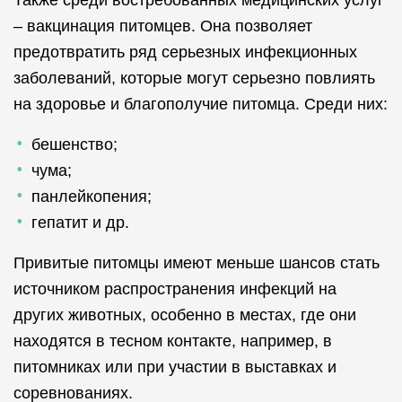
Также среди востребованных медицинских услуг
– вакцинация питомцев. Она позволяет
Лечение змей
Лечение игуан
предотвратить ряд серьезных инфекционных
заболеваний, которые могут серьезно повлиять
на здоровье и благополучие питомца. Среди них:
Лечение гекконов
Лечение хамелеонов
бешенство;
чума;
панлейкопения;
Лечение амфибий
Лечение рыбок
гепатит и др.
Привитые питомцы имеют меньше шансов стать
Лечение лягушек
Лечение тритонов
источником распространения инфекций на
других животных, особенно в местах, где они
находятся в тесном контакте, например, в
Лечение хорьков
Лечение поросят
питомниках или при участии в выставках и
соревнованиях.