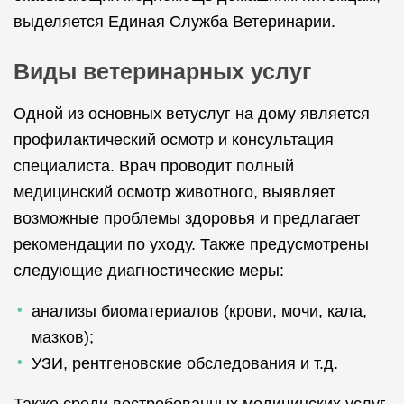
выделяется Единая Служба Ветеринарии.
Лечение дегу
Лечение песчанок
Виды ветеринарных услуг
Одной из основных ветуслуг на дому является
Лечение белок
Лечение агам
профилактический осмотр и консультация
специалиста. Врач проводит полный
медицинский осмотр животного, выявляет
Лечение черепах
возможные проблемы здоровья и предлагает
рекомендации по уходу. Также предусмотрены
следующие диагностические меры:
Лечение красноухих черепах
анализы биоматериалов (крови, мочи, кала,
мазков);
УЗИ, рентгеновские обследования и т.д.
Лечение сухопутных черепах