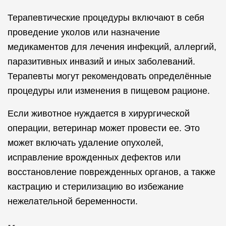
Лечение пауков
Лечение овец
Терапевтические процедуры включают в себя
проведение уколов или назначение
медикаментов для лечения инфекций, аллергий,
Лечение лис
Лечение коз
паразитивных инвазий и иных заболеваний.
Терапевты могут рекомендовать определённые
процедуры или изменения в пищевом рационе.
Лечение кроликов
Лечение собак
Если животное нуждается в хирургической
операции, ветеринар может провести ее. Это
может включать удаление опухолей,
Лечение рептилий
Лечение грызунов
исправление врожденных дефектов или
восстановление поврежденных органов, а также
кастрацию и стерилизацию во избежание
Лечение кошек
нежелательной беременности.