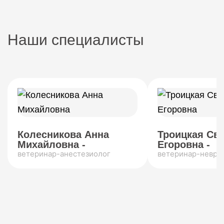
Наши специалисты
Колесникова Анна
Троицкая Св
Михайловна -
Егоровна -
ветеринар-анестезиолог
ветеринар-невро