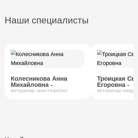
Наши специалисты
Колесникова Анна
Троицкая Св
Михайловна -
Егоровна -
ветеринар-анестезиолог
ветеринар-невро