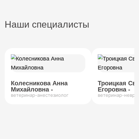
Наши специалисты
Колесникова Анна
Троицкая Св
Михайловна -
Егоровна -
ветеринар-анестезиолог
ветеринар-невро