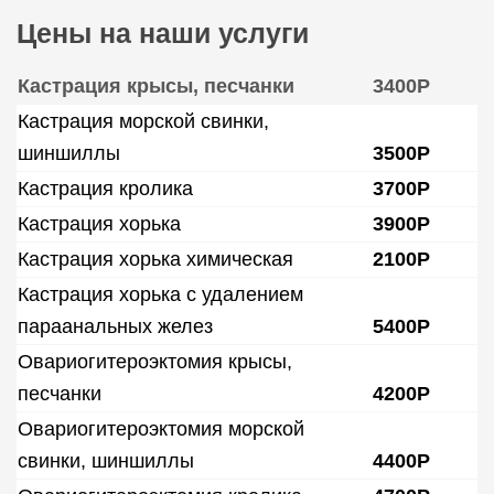
Цены на наши услуги
Кастрация крысы, песчанки
3400Р
Кастрация морской свинки,
шиншиллы
3500Р
Кастрация кролика
3700Р
Кастрация хорька
3900Р
Кастрация хорька химическая
2100Р
Кастрация хорька с удалением
параанальных желез
5400Р
Овариогитероэктомия крысы,
песчанки
4200Р
Овариогитероэктомия морской
свинки, шиншиллы
4400Р