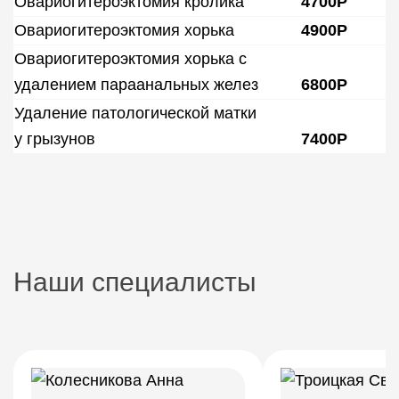
Овариогитероэктомия кролика
4700Р
Овариогитероэктомия хорька
4900Р
Овариогитероэктомия хорька с
удалением параанальных желез
6800Р
Удаление патологической матки
у грызунов
7400Р
Наши специалисты