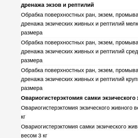
дренажа экзов и рептилий
Обрабка поверхностных ран, экзем, промыв
дренажа экзических живных и рептилий мел
размера
Обрабка поверхностных ран, экзем, промыв
дренажа экзических живных и рептилий сре
размера
Обрабка поверхностных ран, экзем, промыв
дренажа экзических живных и рептилий круп
размера
Овариогистерэктомия самки экзического
Овариогистерэктомия экзического живного в
кг
Овариогистерэктомия самки экзического жив
весом 3 кг