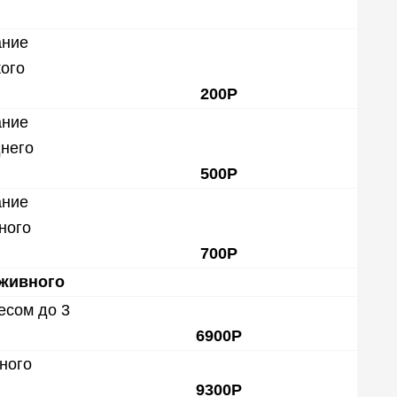
ание
кого
200Р
ание
днего
500Р
ание
ного
700Р
 живного
есом до 3
6900Р
ного
9300Р