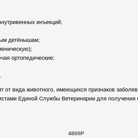
внутривенных инъекций;
ым детёнышам;
иеническую);
ючая ортопедические;
.
ит от вида животного, имеющихся признаков заболев
истами Единой Службы Ветеринарии для получения 
4800Р