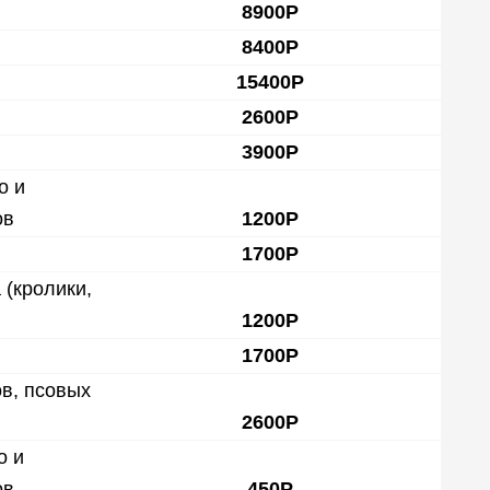
8900Р
8400Р
15400Р
2600Р
3900Р
о и
ов
1200Р
1700Р
 (кролики,
1200Р
1700Р
в, псовых
2600Р
о и
ов
450Р