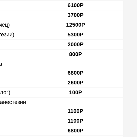
6100Р
3700Р
мец)
12500Р
тезии)
5300Р
2000Р
800Р
а
6800Р
2600Р
лог)
100Р
 анестезии
1100Р
1100Р
6800Р