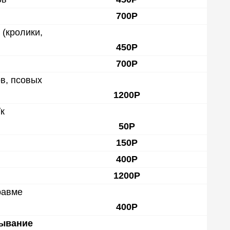
700Р
(кролики,
450Р
700Р
в, псовых
1200Р
к
50Р
150Р
400Р
1200Р
равме
400Р
мывание