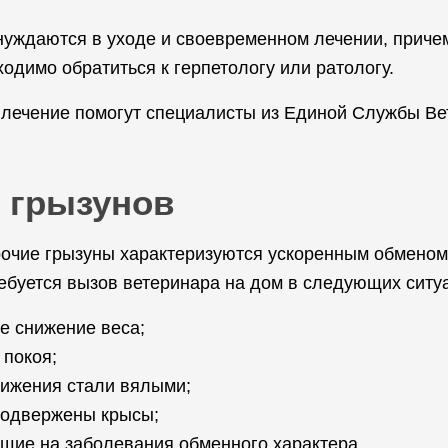
нуждаются в уходе и своевременном лечении, причем
димо обратиться к герпетологу или ратологу.
 лечение помогут специалисты из Единой Службы Ве
 грызунов
прочие грызуны характеризуются ускоренным обменом
ебуется вызов ветеринара на дом в следующих ситу
е снижение веса;
 покоя;
вижения стали вялыми;
подвержены крысы;
щие на заболевания обменного характера.