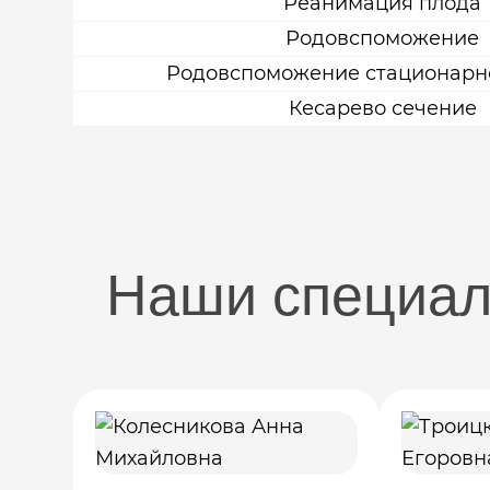
Реанимация плода
Родовспоможение
Родовспоможение стационарное
Кесарево сечение
Наши специа