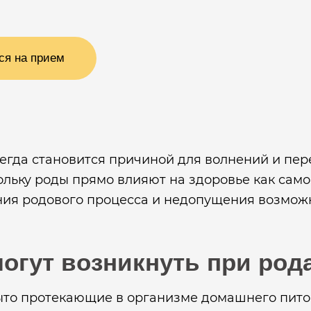
ся на прием
сегда становится причиной для волнений и пер
ьку роды прямо влияют на здоровье как самог
ния родового процесса и недопущения возможн
огут возникнуть при род
ыто протекающие в организме домашнего пито