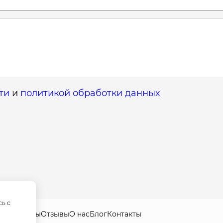
ти
и
политикой обработки данных
сь с
листы
Цены
Отзывы
О нас
Блог
Контакты