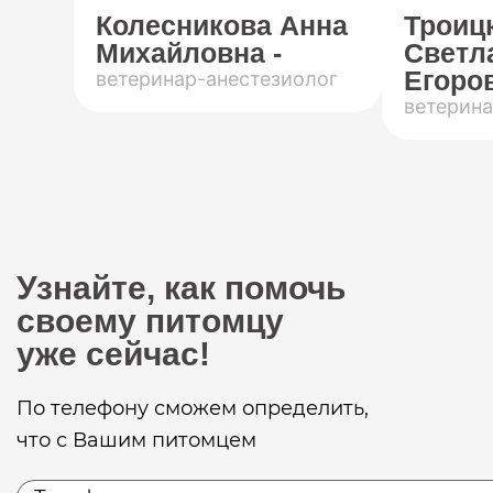
Колесникова Анна
Троиц
Михайловна -
Светл
Егоров
ветеринар-анестезиолог
ветерина
Узнайте, как помочь
своему питомцу
уже сейчас!
По телефону сможем определить,
что с Вашим питомцем