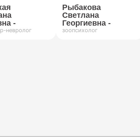
кая
Рыбакова
ана
Светлана
на -
Георгиевна -
р-невролог
зоопсихолог