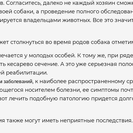
. Согласитесь, далеко не каждый хозяин смож
воей собаки, а проведение полного обследова
рируется владельцами животных. Все это знач
ет столкнуться во время родов собака отмети
тмечается у молодых особей. К тому же, при ря
ть кесарево сечение. А это уже серьезная пол
ей реабилитации.
, к наиболее распространенному с
м заболеваний
ющегося носителем болезни, ее симптомы почт
вот лечить подобную патологию придется долго
я также могут иметь неприятные последствия.