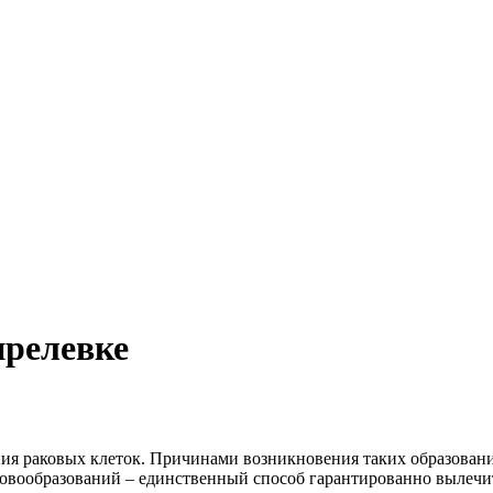
прелевке
ния раковых клеток. Причинами возникновения таких образован
овообразований – единственный способ гарантированно вылечит