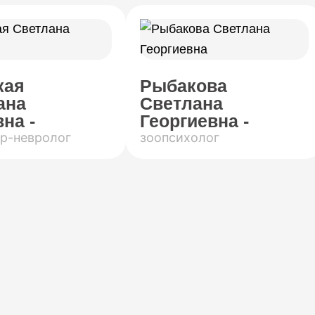
кая
Рыбакова
ана
Светлана
на -
Георгиевна -
р-невролог
зоопсихолог