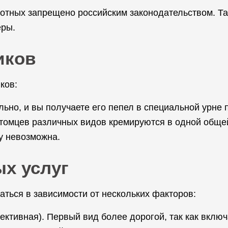
вотных запрещено российским законодательством. Та
еры.
иков
ков:
ьно, и вы получаете его пепел в специальной урне 
томцев различных видов кремируются в одной общей
у невозможна.
х услуг
аться в зависимости от нескольких факторов:
ктивная). Первый вид более дорогой, так как включ