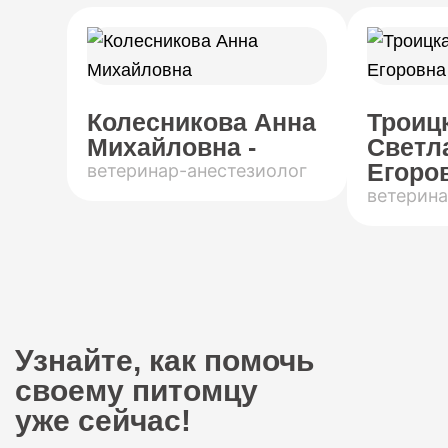
Колесникова Анна
Троиц
Михайловна -
Светл
Егоров
ветеринар-анестезиолог
ветерина
Узнайте, как помочь
своему питомцу
уже сейчас!