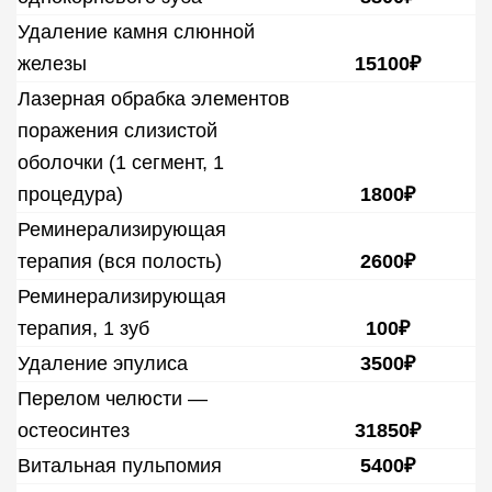
Удаление камня слюнной
железы
15100₽
Лазерная обрабка элементов
поражения слизистой
оболочки (1 сегмент, 1
процедура)
1800₽
Реминерализирующая
терапия (вся полость)
2600₽
Реминерализирующая
терапия, 1 зуб
100₽
Удаление эпулиса
3500₽
Перелом челюсти —
остеосинтез
31850₽
Витальная пульпомия
5400₽