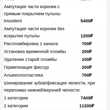
Ампутация части коронки с
прямым покрытием пульпы
trioxident
5400₽
Ампутация части коронки без
вскрытия пульпы
1200₽
Распломбировка 1 канала
700₽
Установка временной пломбы
200₽
Удаление старой пломбы
100₽
Герметизация фиссур
200₽
Альвеолопластика
700₽
Шинирование зубов/фиксация челюсти, при
переломах нижней/верхней челюсти:
1 категории
7400₽
2 категории
11200₽