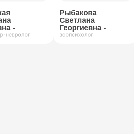
кая
Рыбакова
ана
Светлана
на -
Георгиевна -
р-невролог
зоопсихолог