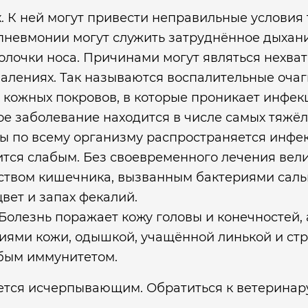
. К ней могут привести неправильные условия
невмонии могут служить затруднённое дыхани
олочки носа. Причинами могут являться нехва
лениях. Так называются воспалительные очаги
 кожных покровов, в которые проникает инфек
ое заболевание находится в числе самых тяжёл
ы по всему организму распространяется инфе
ится слабым. Без своевременного лечения вели
ством кишечника, вызванным бактериями сал
вет и запах фекалий.
Болезнь поражает кожу головы и конечностей, 
иями кожи, одышкой, учащённой линькой и ст
абым иммунитетом.
ется исчерпывающим. Обратиться к ветеринар