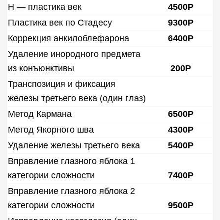
Н — пластика век
4500Р
Пластика век по Стадесу
9300Р
Коррекция анкилоблефарона
6400Р
Удаление инородного предмета
из конъюнктивы
200Р
Транспозиция и фиксация
железы третьего века (один глаз)
Метод Кармана
6500Р
Метод Якорного шва
4300Р
Удаление железы третьего века
5400Р
Вправление глазного яблока 1
категории сложности
7400Р
Вправление глазного яблока 2
категории сложности
9500Р