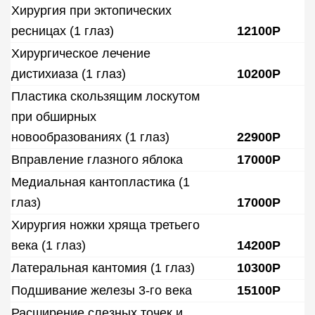
Хирургия при эктопических
ресницах (1 глаз)
12100Р
Хирургическое лечение
дистихиаза (1 глаз)
10200Р
Пластика скользящим лоскутом
при обширных
новообразованиях (1 глаз)
22900Р
Вправление глазного яблока
17000Р
Медиальная кантопластика (1
глаз)
17000Р
Хирургия ножки хряща третьего
века (1 глаз)
14200Р
Латеральная кантомия (1 глаз)
10300Р
Подшивание железы 3-го века
15100Р
Расширение слезных точек и