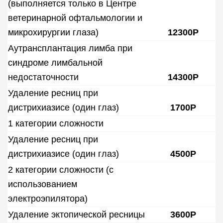
(выполняется только в Центре
ветеринарной офтальмологии и
микрохирургии глаза)
12300Р
Аутрансплантация лимба при
синдроме лимбальной
недостаточности
14300Р
Удаление ресниц при
дистрихиазисе (один глаз)
1700Р
1 категории сложности
Удаление ресниц при
дистрихиазисе (один глаз)
4500Р
2 категории сложности (с
использованием
электроэпилятора)
Удаление эктопической ресницы
3600Р