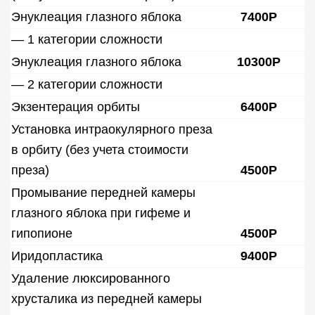
Энуклеация глазного яблока
7400Р
— 1 категории сложности
Энуклеация глазного яблока
10300Р
— 2 категории сложности
Экзентерация орбиты
6400Р
Установка интраокулярного преза
в орбиту (без учета стоимости
преза)
4500Р
Промывание передней камеры
глазного яблока при гифеме и
гипопионе
4500Р
Иридопластика
9400Р
Удаление люксированного
хрусталика из передней камеры