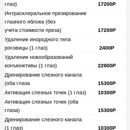
глаз)
17200Р
Интрасклеральное презирование
глазного яблока (без
учета стоимости преза)
17200Р
Удаление инородного тела
роговицы (1 глаз)
2400Р
Удаление новообразований
конъюнктивы (1 глаз)
22900Р
Дренирование слезного канала
(оба глаза
15300Р
Активация слезных точек (1 глаз)
10300Р
Активация слезных точек (оба
глаза)
15300Р
Дренирование слезного канала
(1 глаз)
10300Р