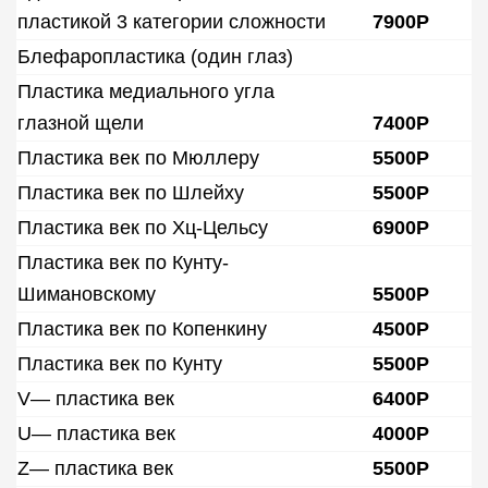
пластикой 3 категории сложности
7900Р
Блефаропластика (один глаз)
Пластика медиального угла
глазной щели
7400Р
Пластика век по Мюллеру
5500Р
Пластика век по Шлейху
5500Р
Пластика век по Хц-Цельсу
6900Р
Пластика век по Кунту-
Шимановскому
5500Р
Пластика век по Копенкину
4500Р
Пластика век по Кунту
5500Р
V— пластика век
6400Р
U— пластика век
4000Р
Z— пластика век
5500Р