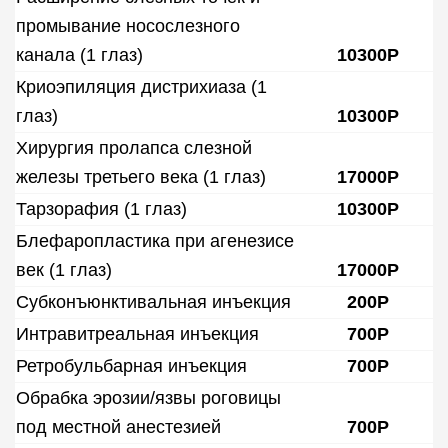
промывание носослезного
канала (1 глаз)
10300Р
Криоэпиляция дистрихиаза (1
глаз)
10300Р
Хирургия пролапса слезной
железы третьего века (1 глаз)
17000Р
Тарзорафия (1 глаз)
10300Р
Блефаропластика при агенезисе
век (1 глаз)
17000Р
Субконъюнктивальная инъекция
200Р
Интравитреальная инъекция
700Р
Ретробульбарная инъекция
700Р
Обрабка эрозии/язвы роговицы
под местной анестезией
700Р