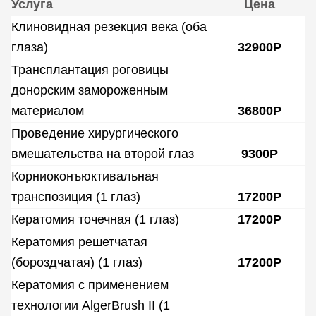
Услуга
Цена
Клиновидная резекция века (оба
глаза)
32900Р
Трансплантация роговицы
донорским замороженным
материалом
36800Р
Проведение хирургического
вмешательства на второй глаз
9300Р
Корниоконъюктивальная
транспозиция (1 глаз)
17200Р
Кератомия точечная (1 глаз)
17200Р
Кератомия решетчатая
(бороздчатая) (1 глаз)
17200Р
Кератомия с применением
технологии AlgerBrush II (1