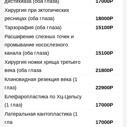
дистихиаза (оба глаза)
17000Р
Хирургия при эктопических
ресницах (оба глаза)
18000Р
Тарзорафия (оба глаза)
15100Р
Расширение слезных точек и
промывание носослезного
канала (оба глаза)
15100Р
Хирургия ножки хряща третьего
века (оба глаза
21800Р
Клиновидная резекция века (1
глаз)
22900Р
Блефаропластика по Хц-Цельсу
(1 глаз)
17000Р
Латеральная кантопластика (1
гла
17000Р