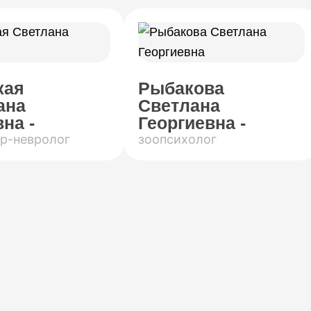
кая
Рыбакова
ана
Светлана
на -
Георгиевна -
р-невролог
зоопсихолог