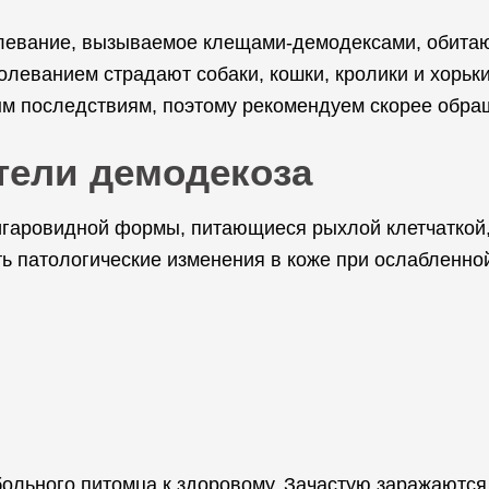
олевание, вызываемое клещами-демодексами, обита
леванием страдают собаки, кошки, кролики и хорьки
ным последствиям, поэтому рекомендуем скорее обр
тели демодекоза
гаровидной формы, питающиеся рыхлой клетчаткой,
 патологические изменения в коже при ослабленной
ольного питомца к здоровому. Зачастую заражаются 