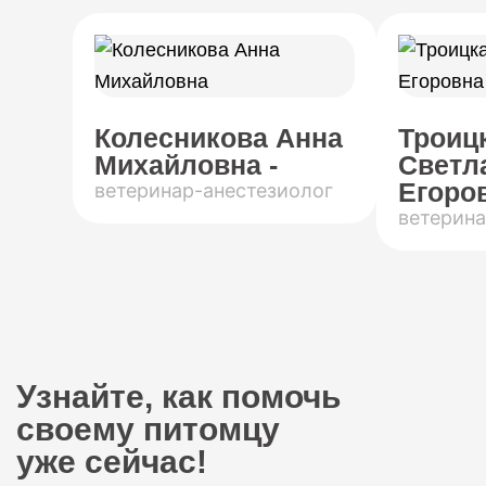
Колесникова Анна
Троиц
Михайловна -
Светл
Егоров
ветеринар-анестезиолог
ветерина
Узнайте, как помочь
своему питомцу
уже сейчас!