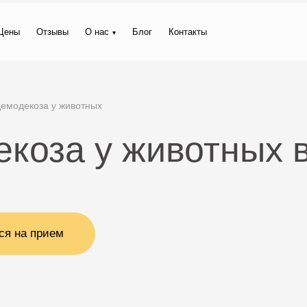
Цены
Отзывы
О нас
Блог
Контакты
демодекоза у животных
коза у животных 
ся на прием