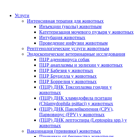
Услуги
Интенсивная терапия для животных
Инъекции (уколы) животным
Катетеризация мочевого пузыря у животных
Интубация животных
Проведение инфузии животным
Рентгенологические услуги животным
Эндоскопические ветеринарные исследования
ПЦР аденовируса собак
ПЦР анаплазмы и эрлихии у животных
ПЦР Бабезия у животных
ПЦР Бруцелла у животных
ПЦР Боррелия у животных
(ПЦР) ДНК Токсоплазма гондии у
животных
(ПЦР) ДНК хламидофила пситаци
(Chlamydophila psittaci) у животных
(ПЦР) ДНК Панлейкопения (CPV),
Парвовирус (FPV) у животных
(ПЦР) ДНК лептоспира (Leptospira spp.) у
животных
Вакцинация (прививки) животных
Прививки от бешенства животным