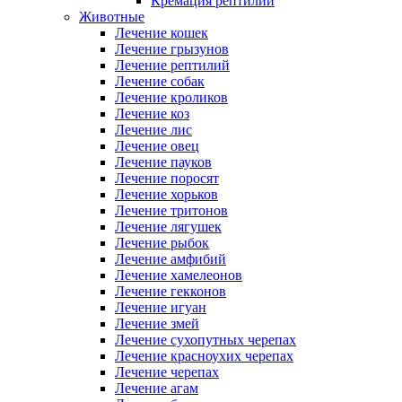
Кремация рептилий
Животные
Лечение кошек
Лечение грызунов
Лечение рептилий
Лечение собак
Лечение кроликов
Лечение коз
Лечение лис
Лечение овец
Лечение пауков
Лечение поросят
Лечение хорьков
Лечение тритонов
Лечение лягушек
Лечение рыбок
Лечение амфибий
Лечение хамелеонов
Лечение гекконов
Лечение игуан
Лечение змей
Лечение сухопутных черепах
Лечение красноухих черепах
Лечение черепах
Лечение агам