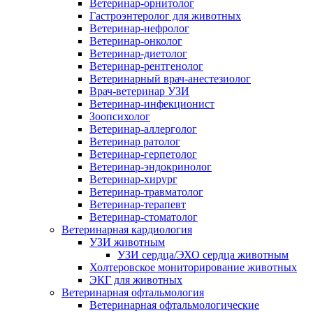
Ветеринар-орнитолог
Гастроэнтеролог для животных
Ветеринар-нефролог
Ветеринар-онколог
Ветеринар-диетолог
Ветеринар-рентгенолог
Ветеринарный врач-анестезиолог
Врач-ветеринар УЗИ
Ветеринар-инфекционист
Зоопсихолог
Ветеринар-аллерголог
Ветеринар ратолог
Ветеринар-герпетолог
Ветеринар-эндокринолог
Ветеринар-хирург
Ветеринар-травматолог
Ветеринар-терапевт
Ветеринар-стоматолог
Ветеринарная кардиология
УЗИ животным
УЗИ сердца/ЭХО сердца животным
Холтеровское мониторирование животных
ЭКГ для животных
Ветеринарная офтальмология
Ветеринарная офтальмологические