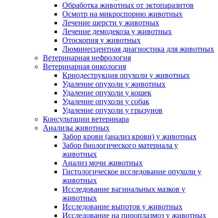
Обработка животных от эктопаразитов
Осмотр на микроспорию животных
Лечение шерсти у животных
Лечение демодекоза у животных
Отоскопия у животных
Люминесцентная диагностика для животных
Ветеринарная нефрология
Ветеринарная онкология
Криодеструкция опухоли у животных
Удаление опухоли у животных
Удаление опухоли у кошек
Удаление опухоли у собак
Удаление опухоли у грызунов
Консультации ветеринара
Анализы животных
Забор крови (анализ крови) у животных
Забор биологического материала у
животных
Анализ мочи животных
Гистологическое исследование опухоли у
животных
Исследование вагинальных мазков у
животных
Исследование выпотов у животных
Исследование на пироплазмоз у животных