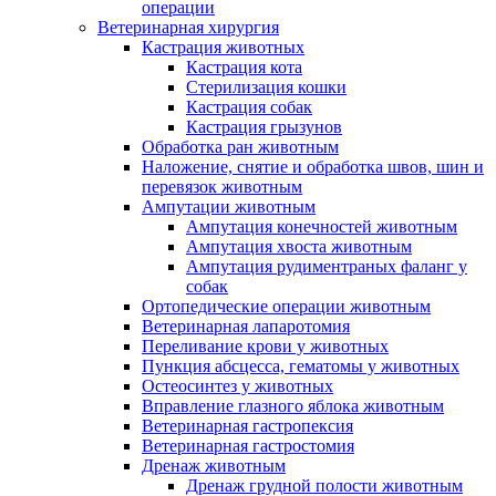
операции
Ветеринарная хирургия
Кастрация животных
Кастрация кота
Стерилизация кошки
Кастрация собак
Кастрация грызунов
Обработка ран животным
Наложение, снятие и обработка швов, шин и
перевязок животным
Ампутации животным
Ампутация конечностей животным
Ампутация хвоста животным
Ампутация рудиментраных фаланг у
собак
Ортопедические операции животным
Ветеринарная лапаротомия
Переливание крови у животных
Пункция абсцесса, гематомы у животных
Остеосинтез у животных
Вправление глазного яблока животным
Ветеринарная гастропексия
Ветеринарная гастростомия
Дренаж животным
Дренаж грудной полости животным