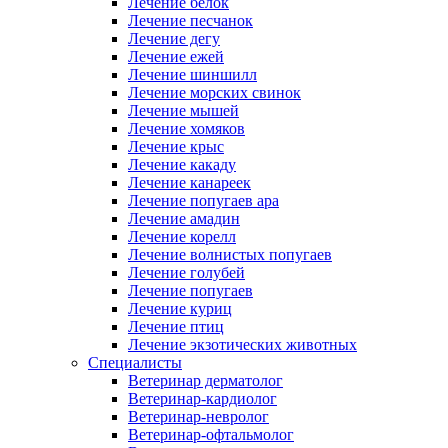
Лечение белок
Лечение песчанок
Лечение дегу
Лечение ежей
Лечение шиншилл
Лечение морских свинок
Лечение мышей
Лечение хомяков
Лечение крыс
Лечение какаду
Лечение канареек
Лечение попугаев ара
Лечение амадин
Лечение корелл
Лечение волнистых попугаев
Лечение голубей
Лечение попугаев
Лечение куриц
Лечение птиц
Лечение экзотических животных
Специалисты
Ветеринар дерматолог
Ветеринар-кардиолог
Ветеринар-невролог
Ветеринар-офтальмолог