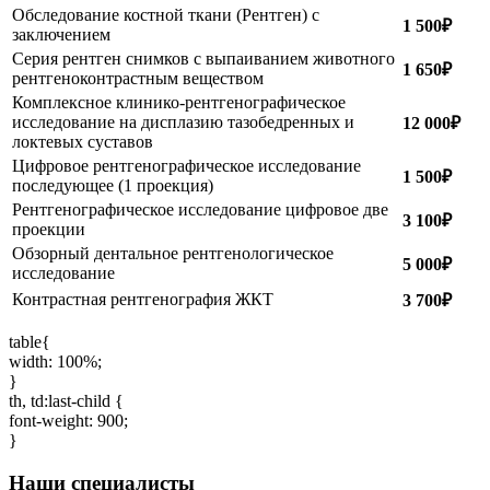
Обследование костной ткани (Рентген) с
1 500₽
заключением
Серия рентген снимков с выпаиванием животного
1 650₽
рентгеноконтрастным веществом
Комплексное клинико-рентгенографическое
исследование на дисплазию тазобедренных и
12 000₽
локтевых суставов
Цифровое рентгенографическое исследование
1 500₽
последующее (1 проекция)
Рентгенографическое исследование цифровое две
3 100₽
проекции
Обзорный дентальное рентгенологическое
5 000₽
исследование
Контрастная рентгенография ЖКТ
3 700₽
table{
width: 100%;
}
th, td:last-child {
font-weight: 900;
}
Наши специалисты