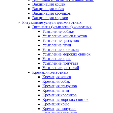
Вакцинация кошек
Вакцинация собак
Вакцинация кроликов
Вакцинация хорьков
Ритуальные услуги для животных
Эвтаназия (усыпление) животных
Усыпление собаки
Усыпление кошек и котов
Усыпление грызунов
Усыпление птиц
Усыпление кроликов
Усыпление морских свинок
Усыпление крыс
Усыпление попугаев
Усыпление рептилий
Кремация животных
Кремация кошек
Кремация собак
Кремация грызунов
Кремация птиц
Кремация кроликов
Кремация морских свинок
Кремация крыс
Кремация попугаев