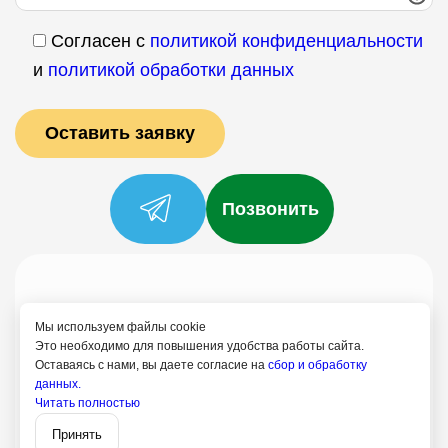
Согласен с
политикой конфиденциальности
и
политикой обработки данных
Позвонить
Услуги
Специалисты
Цены
Отзывы
О нас
Блог
Контакты
Мы используем файлы cookie
Это необходимо для повышения удобства работы сайта.
Политика конфиденциальности
Оставаясь с нами, вы даете согласие на
сбор и обработку
Согласие на обработку
данных.
Читать полностью
8 (499) 113-80-28
Записаться
Принять
Апрелевка