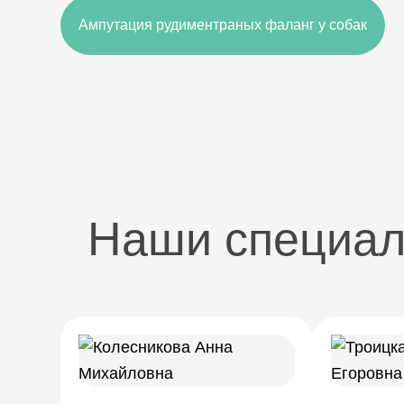
Ампутация рудиментраных фаланг у собак
Наши специа