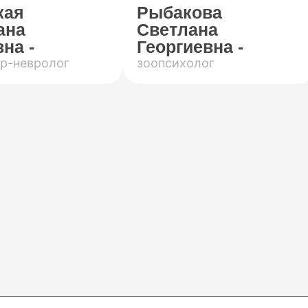
кая
Рыбакова
ана
Светлана
на -
Георгиевна -
р-невролог
зоопсихолог