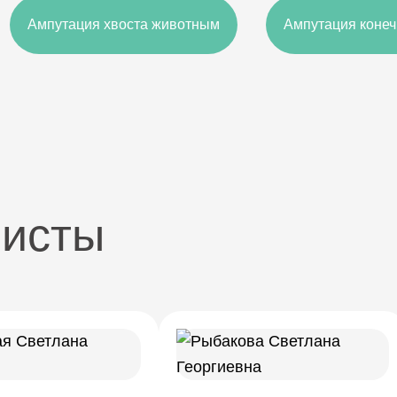
Ампутация хвоста животным
Ампутация коне
листы