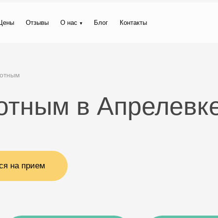
Цены
Отзывы
О нас
Блог
Контакты
вотным
отным в Апрелевк
ся на прием