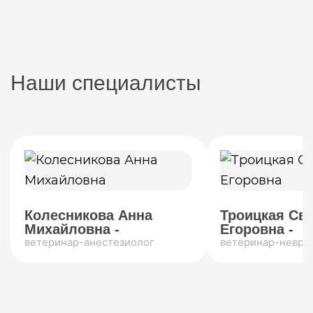
Наши специалисты
Колесникова Анна
Троицкая Св
Михайловна -
Егоровна -
ветеринар-анестезиолог
ветеринар-невро