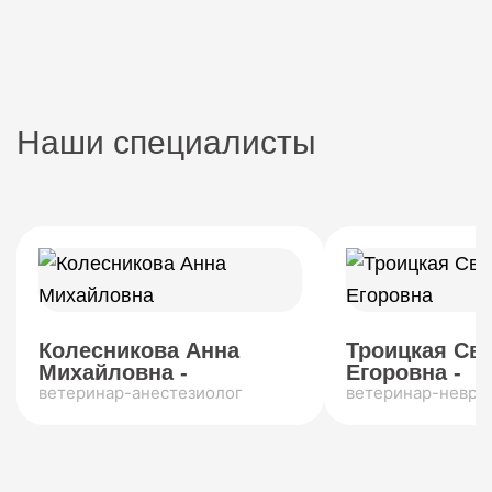
Наши специалисты
Колесникова Анна
Троицкая Св
Михайловна -
Егоровна -
ветеринар-анестезиолог
ветеринар-невро