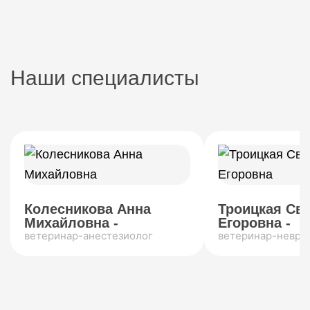
Наши специалисты
Колесникова Анна
Троицкая Св
Михайловна -
Егоровна -
ветеринар-анестезиолог
ветеринар-невро