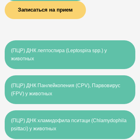
Записаться на прием
(ПЦР) ДНК лептоспира (Leptospira spp.) у
животных
(ПЦР) ДНК Панлейкопения (CPV), Парвовирус
(FPV) у животных
(ПЦР) ДНК хламидофила пситаци (Chlamydophila
psittaci) у животных