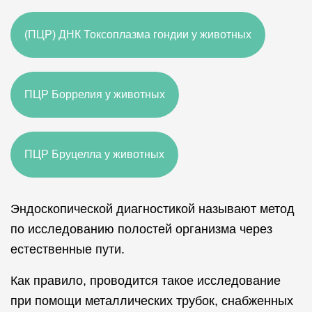
(ПЦР) ДНК Токсоплазма гондии у животных
ПЦР Боррелия у животных
ПЦР Бруцелла у животных
Эндоскопической диагностикой называют метод
ПЦР Бабезия у животных
по исследованию полостей организма через
естественные пути.
ПЦР анаплазмы и эрлихии у животных
Как правило, проводится такое исследование
при помощи металлических трубок, снабженных