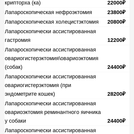
крипторха (ка)
22000₽
Лапароскопическая нефроэктомия
23800₽
Лапароскопическая холецистэктомия
20800₽
Лапароскопически ассистированная
гастромия
12200₽
Лапароскопически ассистированная
овариогистерэктомия\овариоэктомия
(собак)
24400₽
Лапароскопически ассистированная
овариогистерэктомия (при
эндометрите кошек)
28200₽
Лапароскопически ассистированная
овариоэктомия реминантного яичника
у собаки
24400₽
Лапароскопически ассистированная