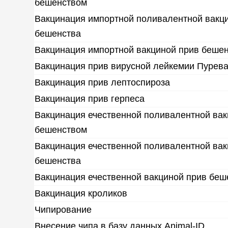
бешенством
Вакцинация импортной поливалентной вакци
бешенства
Вакцинация импортной вакциной прив беше
Вакцинация прив вирусной лейкемии Пурева
Вакцинация прив лептоспироза
Вакцинация прив герпеса
Вакцинация ечественной поливалентной вак
бешенством
Вакцинация ечественной поливалентной вак
бешенства
Вакцинация ечественной вакциной прив беш
Вакцинация кроликов
Чипирование
Внесение чипа в базу данных Animal-ID