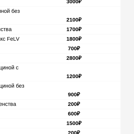
3000₽
ной без
2100₽
нства
1700₽
кс FeLV
1800₽
700₽
2800₽
циной с
1200₽
циной без
900₽
енства
200₽
600₽
1500₽
200₽