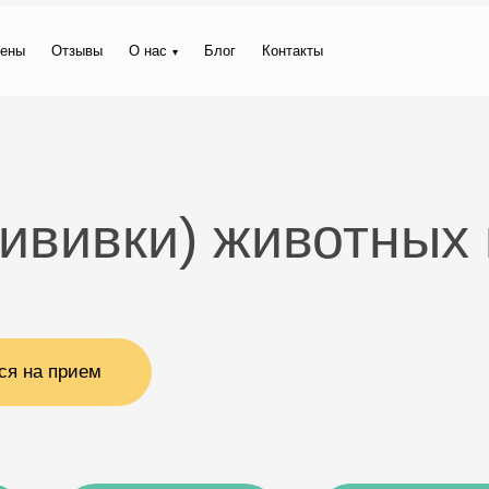
ены
Отзывы
О нас
Блог
Контакты
ививки) животных 
ся на прием