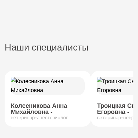
Наши специалисты
Колесникова Анна
Троицкая Св
Михайловна -
Егоровна -
ветеринар-анестезиолог
ветеринар-невро