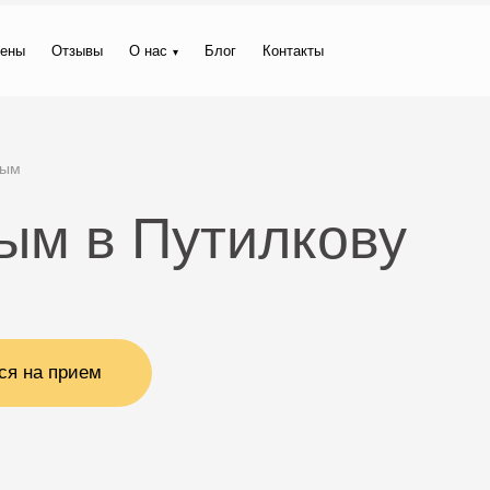
ены
Отзывы
О нас
Блог
Контакты
ным
ым в Путилкову
ся на прием