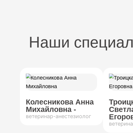
Наши специа
Колесникова Анна
Троиц
Михайловна -
Светл
Егоров
ветеринар-анестезиолог
ветерина