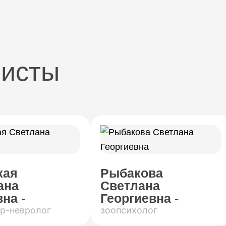
листы
кая
Рыбакова
ана
Светлана
на -
Георгиевна -
р-невролог
зоопсихолог