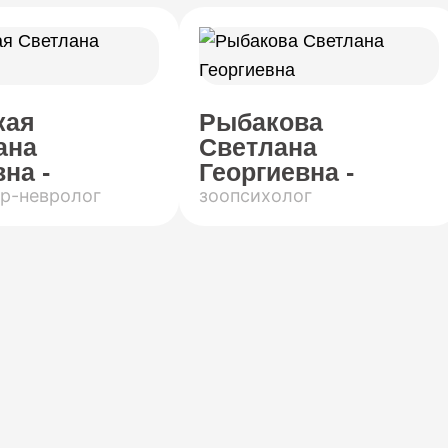
кая
Рыбакова
ана
Светлана
на -
Георгиевна -
р-невролог
зоопсихолог