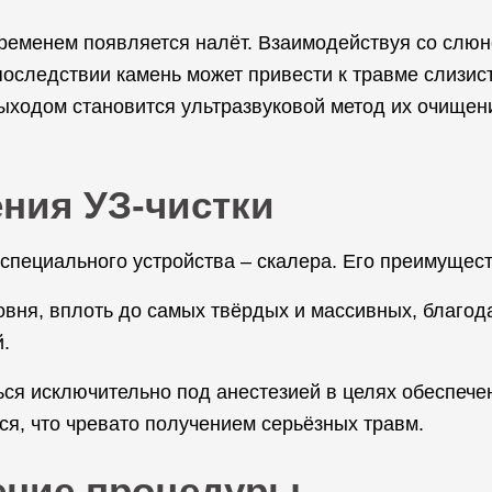
 временем появляется налёт. Взаимодействуя со слю
следствии камень может привести к травме слизисты
выходом становится ультразвуковой метод их очище
ния УЗ-чистки
специального устройства – скалера. Его преимущест
овня, вплоть до самых твёрдых и массивных, благод
.
ся исключительно под анестезией в целях обеспечен
ься, что чревато получением серьёзных травм.
ение процедуры