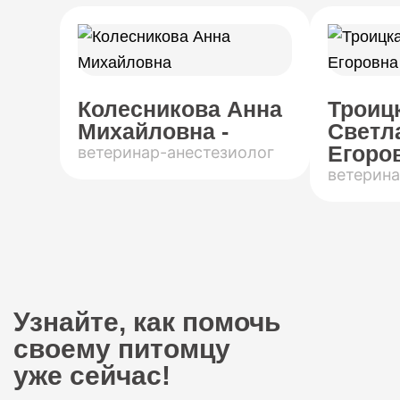
Колесникова Анна
Троиц
Михайловна -
Светл
Егоров
ветеринар-анестезиолог
ветерина
Узнайте, как помочь
своему питомцу
уже сейчас!