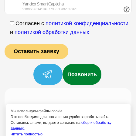
Согласен с
политикой конфиденциальности
и
политикой обработки данных
Позвонить
Услуги
Специалисты
Цены
Отзывы
О нас
Блог
Контакты
Мы используем файлы cookie
Политика конфиденциальности
Это необходимо для повышения удобства работы сайта.
Оставаясь с нами, вы даете согласие на
сбор и обработку
Согласие на обработку
данных.
Читать полностью
+7 (958) 795-61-54