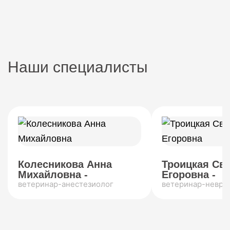
Наши специалисты
Колесникова Анна
Троицкая Св
Михайловна -
Егоровна -
ветеринар-анестезиолог
ветеринар-невро