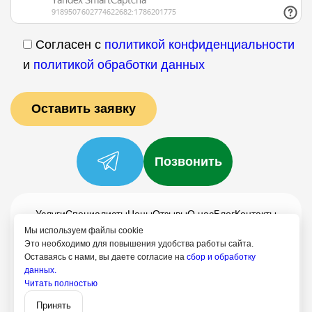
Согласен с
политикой конфиденциальности
и
политикой обработки данных
Позвонить
Услуги
Специалисты
Цены
Отзывы
О нас
Блог
Контакты
Мы используем файлы cookie
Политика конфиденциальности
Это необходимо для повышения удобства работы сайта.
Согласие на обработку
Оставаясь с нами, вы даете согласие на
сбор и обработку
данных.
+7 (958) 795-61-54
Читать полностью
Записаться
Путилково
Принять