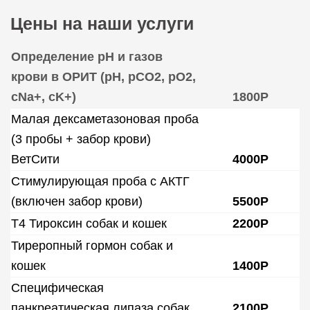
Цены на наши услуги
Определение рН и газов
крови в ОРИТ (рH, pCO2, pO2,
cNa+, cK+)
1800Р
Малая дексаметазоновая проба
(3 пробы + забор крови)
ВетСити
4000Р
Стимулирующая проба с АКТГ
(включен забор крови)
5500Р
Т4 Тироксин собак и кошек
2200Р
Тиреропный гормон собак и
кошек
1400Р
Специфическая
панкреатическая липаза собак
2100Р