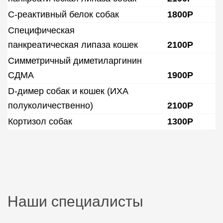
С-реактивный белок собак
1800Р
Специфическая
панкреатическая липаза кошек
2100Р
Симметричный диметиларгинин
СДМА
1900Р
D-димер собак и кошек (ИХА
полуколичественно)
2100Р
Кортизол собак
1300Р
Наши специалисты