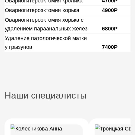
Овариогитероэктомия кролика
4700Р
Овариогитероэктомия хорька
4900Р
Овариогитероэктомия хорька с
удалением параанальных желез
6800Р
Удаление патологической матки
у грызунов
7400Р
Наши специалисты