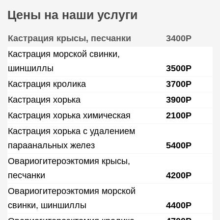
Цены на наши услуги
Кастрация крысы, песчанки
3400Р
Кастрация морской свинки,
шиншиллы
3500Р
Кастрация кролика
3700Р
Кастрация хорька
3900Р
Кастрация хорька химическая
2100Р
Кастрация хорька с удалением
параанальных желез
5400Р
Овариогитероэктомия крысы,
песчанки
4200Р
Овариогитероэктомия морской
свинки, шиншиллы
4400Р