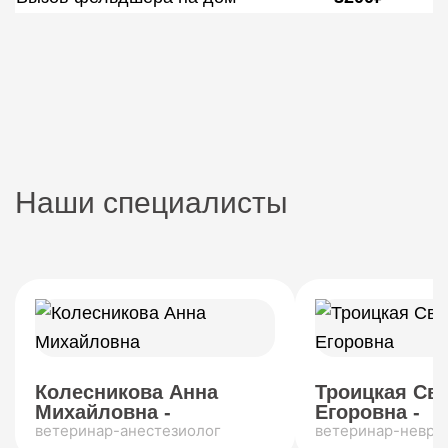
Наши специалисты
Колесникова Анна
Троицкая Св
Михайловна -
Егоровна -
ветеринар-анестезиолог
ветеринар-невро