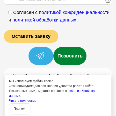
Согласен с
политикой конфиденциальности
и
политикой обработки данных
Позвонить
Услуги
Специалисты
Цены
Отзывы
О нас
Блог
Контакты
Мы используем файлы cookie
Политика конфиденциальности
Это необходимо для повышения удобства работы сайта.
Согласие на обработку
Оставаясь с нами, вы даете согласие на
сбор и обработку
данных.
Читать полностью
+7 (958) 795-61-54
Записаться
Путилково
Принять