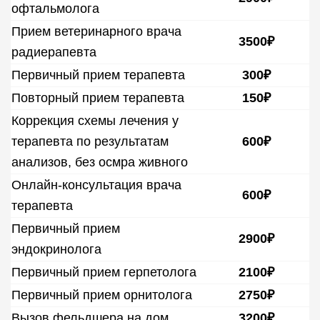
офтальмолога
Прием ветеринарного врача
Ветеринар-невролог
3500₽
радиерапевта
Первичный прием терапевта
300₽
Ветеринар-кардиолог
Повторный прием терапевта
150₽
Коррекция схемы лечения у
терапевта по результатам
600₽
Ветеринар дерматолог
анализов, без осмра живного
Онлайн-консультация врача
600₽
терапевта
Ветеринар-аллерголог
Зоопсихолог
Первичный прием
2900₽
эндокринолога
Первичный прием герпетолога
2100₽
Ветеринар-терапевт
Первичный прием орнитолога
2750₽
Вызов фельдшера на дом
3200₽