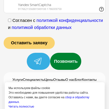
Согласен с
политикой конфиденциальности
и
политикой обработки данных
Позвонить
Услуги
Специалисты
Цены
Отзывы
О нас
Блог
Контакты
Политика конфиденциальности
Мы используем файлы cookie
Это необходимо для повышения удобства работы сайта.
Согласие на обработку
Оставаясь с нами, вы даете согласие на
сбор и обработку
данных.
+7 (958) 795-61-54
Читать полностью