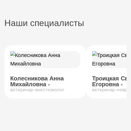
Наши специалисты
Колесникова Анна
Троицкая Св
Михайловна -
Егоровна -
ветеринар-анестезиолог
ветеринар-невро