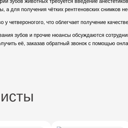
фии зубов животных требуется введение анестетико
ы, а для получения чётких рентгеновских снимков н
о у четвероногого, что облегчает получение качеств
ования зубов и прочие нюансы обсуждаются сотрудн
олучить её, заказав обратный звонок с помощью онл
листы