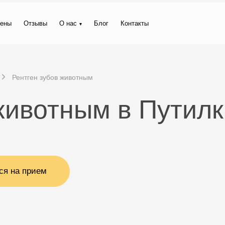
ены
Отзывы
О нас
Блог
Контакты
Рентген зубов животным
животным в Путилк
ся на прием