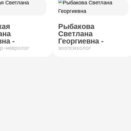
кая
Рыбакова
ана
Светлана
на -
Георгиевна -
р-невролог
зоопсихолог