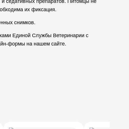
в и седативных препаратов. Питомцы не
еобходима их фиксация.
енных снимков.
иками Единой Службы Ветеринарии с
айн-формы на нашем сайте.