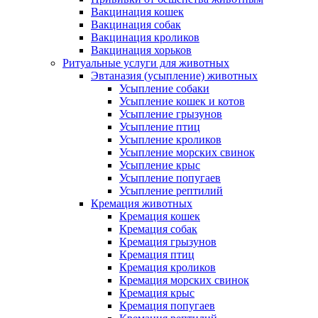
Вакцинация кошек
Вакцинация собак
Вакцинация кроликов
Вакцинация хорьков
Ритуальные услуги для животных
Эвтаназия (усыпление) животных
Усыпление собаки
Усыпление кошек и котов
Усыпление грызунов
Усыпление птиц
Усыпление кроликов
Усыпление морских свинок
Усыпление крыс
Усыпление попугаев
Усыпление рептилий
Кремация животных
Кремация кошек
Кремация собак
Кремация грызунов
Кремация птиц
Кремация кроликов
Кремация морских свинок
Кремация крыс
Кремация попугаев