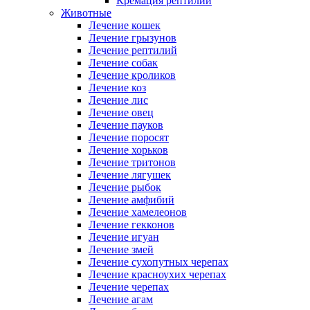
Кремация рептилий
Животные
Лечение кошек
Лечение грызунов
Лечение рептилий
Лечение собак
Лечение кроликов
Лечение коз
Лечение лис
Лечение овец
Лечение пауков
Лечение поросят
Лечение хорьков
Лечение тритонов
Лечение лягушек
Лечение рыбок
Лечение амфибий
Лечение хамелеонов
Лечение гекконов
Лечение игуан
Лечение змей
Лечение сухопутных черепах
Лечение красноухих черепах
Лечение черепах
Лечение агам