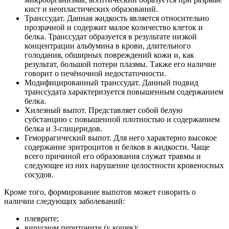
кист и неопластических образований.
Транссудат. Данная жидкость является относительно
прозрачной и содержит малое количество клеток и
белка. Транссудат образуется в результате низкой
концентрации альбумина в крови, длительного
голодания, обширных повреждений кожи и, как
результат, большой потери плазмы. Также его наличие
говорит о печёночной недостаточности.
Модифицированный транссудат. Данный подвид
транссудата характеризуется повышенным содержанием
белка.
Хилезный выпот. Представляет собой белую
субстанцию с повышенной плотностью и содержанием
белка и 3-глицеридов.
Геморрагический выпот. Для него характерно высокое
содержание эритроцитов и белков в жидкости. Чаще
всего причиной его образования служат травмы и
следующее из них нарушение целостности кровеносных
сосудов.
Кроме того, формирование выпотов может говорить о
наличии следующих заболеваний:
плеврите;
вирусном перитоните (у кошек);