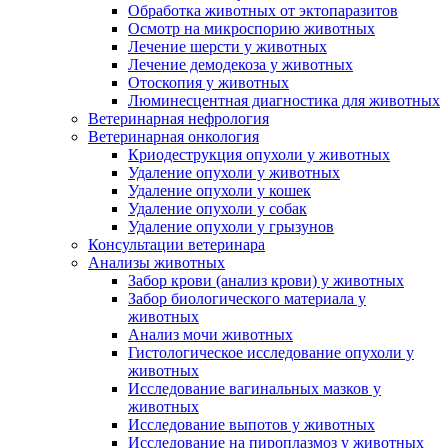
Обработка животных от эктопаразитов
Осмотр на микроспорию животных
Лечение шерсти у животных
Лечение демодекоза у животных
Отоскопия у животных
Люминесцентная диагностика для животных
Ветеринарная нефрология
Ветеринарная онкология
Криодеструкция опухоли у животных
Удаление опухоли у животных
Удаление опухоли у кошек
Удаление опухоли у собак
Удаление опухоли у грызунов
Консультации ветеринара
Анализы животных
Забор крови (анализ крови) у животных
Забор биологического материала у
животных
Анализ мочи животных
Гистологическое исследование опухоли у
животных
Исследование вагинальных мазков у
животных
Исследование выпотов у животных
Исследование на пироплазмоз у животных