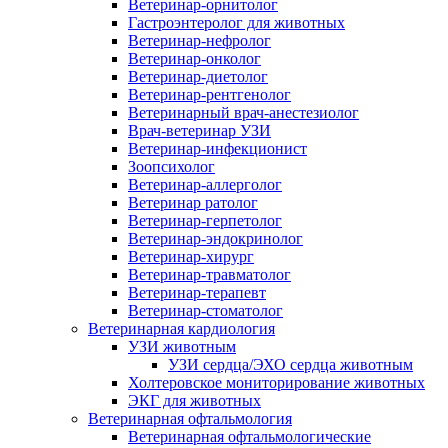
Ветеринар-орнитолог
Гастроэнтеролог для животных
Ветеринар-нефролог
Ветеринар-онколог
Ветеринар-диетолог
Ветеринар-рентгенолог
Ветеринарный врач-анестезиолог
Врач-ветеринар УЗИ
Ветеринар-инфекционист
Зоопсихолог
Ветеринар-аллерголог
Ветеринар ратолог
Ветеринар-герпетолог
Ветеринар-эндокринолог
Ветеринар-хирург
Ветеринар-травматолог
Ветеринар-терапевт
Ветеринар-стоматолог
Ветеринарная кардиология
УЗИ животным
УЗИ сердца/ЭХО сердца животным
Холтеровское мониторирование животных
ЭКГ для животных
Ветеринарная офтальмология
Ветеринарная офтальмологические