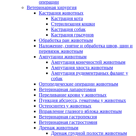
операции
Ветеринарная хирургия
Кастрация животных
Кастрация кота
Стерилизация кошки
Кастрация собак
Кастрация грызунов
Обработка ран животным
Наложение, снятие и обработка швов, шин и
перевязок животным
Ампутации животным
Ампутация конечностей животным
Ампутация хвоста животным
Ампутация рудиментраных фаланг у
собак
Ортопедические операции животным
Ветеринарная лапаротомия
Переливание крови у животных
Пункция абсцесса, гематомы у животных
Остеосинтез у животных
Вправление глазного яблока животным
Ветеринарная гастропексия
Ветеринарная гастростомия
Дренаж животным
Дренаж грудной полости животным