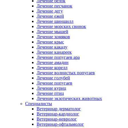
Лечение белок
Лечение песчанок
Лечение дегу
Лечение ежей
Лечение шиншилл
Лечение морских свинок
Лечение мышей
Лечение хомяков
Лечение крыс
Лечение какаду
Лечение канареек
Лечение попугаев ара
Лечение амадин
Лечение корелл
Лечение волнистых попугаев
Лечение голубей
Лечение попугаев
Лечение куриц
Лечение птиц
Лечение экзотических животных
Специалисты
Ветеринар дерматолог
Ветеринар-кардиолог
Ветеринар-невролог
Ветеринар-офтальмолог