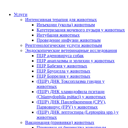
Услуги
Интенсивная терапия для животных
Инъекции (уколы) животным
Катетеризация мочевого пузыря у животных
Интубация животных
Проведение инфузии животным
Рентгенологические услуги животным
Эндоскопические ветеринарные исследования
ПЦР аденовируса собак
ПЦР анаплазмы и эрлихии у животных
ПЦР Бабезия у животных
ПЦР Бруцелла у животных
ПЦР Боррелия у животных
(ПЦР) ДНК Токсоплазма гондии у
животных
(ПЦР) ДНК хламидофила пситаци
(Chlamydophila psittaci) у животных
(ПЦР) ДНК Панлейкопения (CPV),
Парвовирус (FPV) у животных
(ПЦР) ДНК лептоспира (Leptospira spp.) у
животных
Вакцинация (прививки) животных
Прививки от бешенства животным