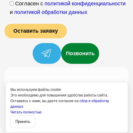
Согласен с
политикой конфиденциальности
и
политикой обработки данных
Позвонить
Услуги
Специалисты
Цены
Отзывы
О нас
Блог
Контакты
Мы используем файлы cookie
Политика конфиденциальности
Это необходимо для повышения удобства работы сайта.
Оставаясь с нами, вы даете согласие на
сбор и обработку
Согласие на обработку
данных.
+7 (958) 795-61-54
Читать полностью
Записаться
Путилково
Принять