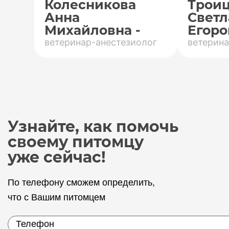
Колесникова
Трои
Анна
Светл
Михайловна -
Егоро
ветеринар-анестезиолог
ветерина
Узнайте, как помочь
своему питомцу
уже сейчас!
По телефону сможем определить,
что с Вашим питомцем