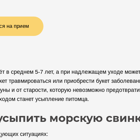
ся на прием
т в среднем 5-7 лет, а при надлежащем уходе може
жет травмироваться или приобрести букет заболева
уны и от старости, которую невозможно предотврати
одом станет усыпление питомца.
усыпить морскую свин
дующих ситуациях: