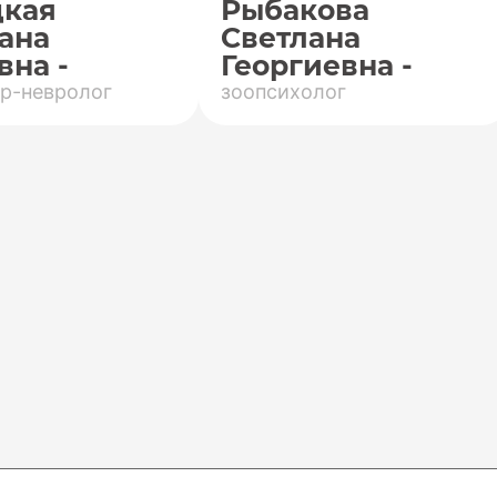
цкая
Рыбакова
ана
Светлана
вна -
Георгиевна -
р-невролог
зоопсихолог