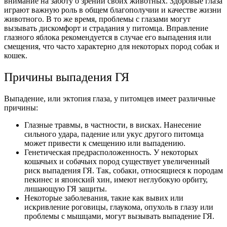
внимание на заботу о зрении своих животных. Здоровые глаза
играют важную роль в общем благополучии и качестве жизни
животного. В то же время, проблемы с глазами могут
вызывать дискомфорт и страдания у питомца. Вправление
глазного яблока рекомендуется в случае его выпадения или
смещения, что часто характерно для некоторых пород собак и
кошек.
Причины выпадения ГЯ
Выпадение, или эктопия глаза, у питомцев имеет различные
причины:
Глазные травмы, в частности, в висках. Нанесение
сильного удара, падение или укус другого питомца
может привести к смещению или выпадению.
Генетическая предрасположенность. У некоторых
кошачьих и собачьих пород существует увеличенный
риск выпадения ГЯ. Так, собаки, относящиеся к породам
пекинес и японский хин, имеют неглубокую орбиту,
лишающую ГЯ защиты.
Некоторые заболевания, такие как вывих или
искривление роговицы, глаукома, опухоль в глазу или
проблемы с мышцами, могут вызывать выпадение ГЯ.