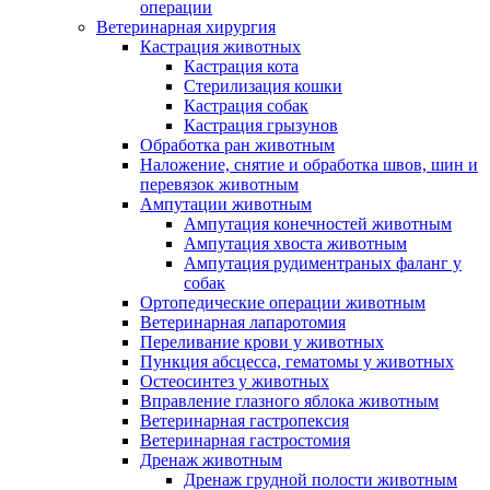
операции
Ветеринарная хирургия
Кастрация животных
Кастрация кота
Стерилизация кошки
Кастрация собак
Кастрация грызунов
Обработка ран животным
Наложение, снятие и обработка швов, шин и
перевязок животным
Ампутации животным
Ампутация конечностей животным
Ампутация хвоста животным
Ампутация рудиментраных фаланг у
собак
Ортопедические операции животным
Ветеринарная лапаротомия
Переливание крови у животных
Пункция абсцесса, гематомы у животных
Остеосинтез у животных
Вправление глазного яблока животным
Ветеринарная гастропексия
Ветеринарная гастростомия
Дренаж животным
Дренаж грудной полости животным