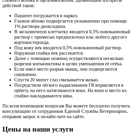
глазного яблока и офтальмоскопия. Дальнейший алгоритм
действий таков:
Пациент погружается в наркоз.
Глазное яблоко подвергается увлажнению при помощи
1% раствора диоксидина.
В заглазничную клетчатку вводится 0,5% новокаиновый
раствор с примесью преднизолона или любого другого
кортикостероида.
Под кожу век вводится 0,5% новокаиновый раствор.
Наружная спайка век рассекается.
Далее с помощью ножниц осуществляются несколько
разрезов конъюнктивы в целях уменьшения её отёка.
Если имел место разрыв мышц, они подвергаются
сшиванию.
Спустя 20 минут глаз смазывается мазью.
Посредством лёгкого надавливания ГЯ вправляется в
орбиту, на него натягиваются веки. На веки и место их
спайки накладываются швы.
По всем возникшим вопросам Вы можете бесплатно получить
консультацию от сотрудников Единой Службы Ветеринарии,
отправив запрос в онлайн-чате на сайте.
Цены на наши услуги