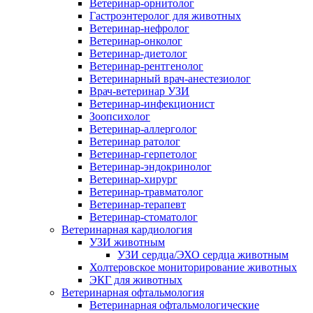
Ветеринар-орнитолог
Гастроэнтеролог для животных
Ветеринар-нефролог
Ветеринар-онколог
Ветеринар-диетолог
Ветеринар-рентгенолог
Ветеринарный врач-анестезиолог
Врач-ветеринар УЗИ
Ветеринар-инфекционист
Зоопсихолог
Ветеринар-аллерголог
Ветеринар ратолог
Ветеринар-герпетолог
Ветеринар-эндокринолог
Ветеринар-хирург
Ветеринар-травматолог
Ветеринар-терапевт
Ветеринар-стоматолог
Ветеринарная кардиология
УЗИ животным
УЗИ сердца/ЭХО сердца животным
Холтеровское мониторирование животных
ЭКГ для животных
Ветеринарная офтальмология
Ветеринарная офтальмологические