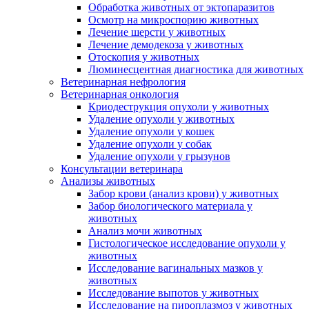
Обработка животных от эктопаразитов
Осмотр на микроспорию животных
Лечение шерсти у животных
Лечение демодекоза у животных
Отоскопия у животных
Люминесцентная диагностика для животных
Ветеринарная нефрология
Ветеринарная онкология
Криодеструкция опухоли у животных
Удаление опухоли у животных
Удаление опухоли у кошек
Удаление опухоли у собак
Удаление опухоли у грызунов
Консультации ветеринара
Анализы животных
Забор крови (анализ крови) у животных
Забор биологического материала у
животных
Анализ мочи животных
Гистологическое исследование опухоли у
животных
Исследование вагинальных мазков у
животных
Исследование выпотов у животных
Исследование на пироплазмоз у животных