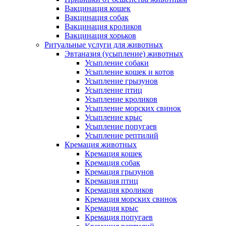
Вакцинация кошек
Вакцинация собак
Вакцинация кроликов
Вакцинация хорьков
Ритуальные услуги для животных
Эвтаназия (усыпление) животных
Усыпление собаки
Усыпление кошек и котов
Усыпление грызунов
Усыпление птиц
Усыпление кроликов
Усыпление морских свинок
Усыпление крыс
Усыпление попугаев
Усыпление рептилий
Кремация животных
Кремация кошек
Кремация собак
Кремация грызунов
Кремация птиц
Кремация кроликов
Кремация морских свинок
Кремация крыс
Кремация попугаев