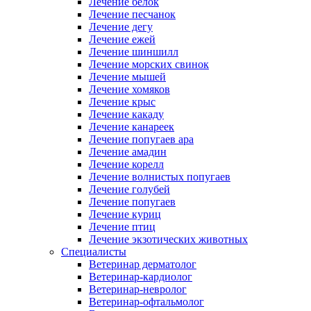
Лечение белок
Лечение песчанок
Лечение дегу
Лечение ежей
Лечение шиншилл
Лечение морских свинок
Лечение мышей
Лечение хомяков
Лечение крыс
Лечение какаду
Лечение канареек
Лечение попугаев ара
Лечение амадин
Лечение корелл
Лечение волнистых попугаев
Лечение голубей
Лечение попугаев
Лечение куриц
Лечение птиц
Лечение экзотических животных
Специалисты
Ветеринар дерматолог
Ветеринар-кардиолог
Ветеринар-невролог
Ветеринар-офтальмолог