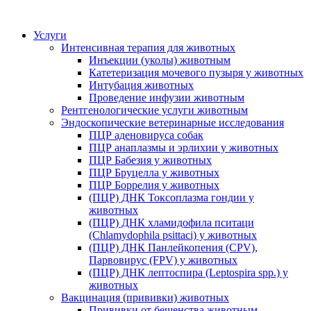
Услуги
Интенсивная терапия для животных
Инъекции (уколы) животным
Катетеризация мочевого пузыря у животных
Интубация животных
Проведение инфузии животным
Рентгенологические услуги животным
Эндоскопические ветеринарные исследования
ПЦР аденовируса собак
ПЦР анаплазмы и эрлихии у животных
ПЦР Бабезия у животных
ПЦР Бруцелла у животных
ПЦР Боррелия у животных
(ПЦР) ДНК Токсоплазма гондии у
животных
(ПЦР) ДНК хламидофила пситаци
(Chlamydophila psittaci) у животных
(ПЦР) ДНК Панлейкопения (CPV),
Парвовирус (FPV) у животных
(ПЦР) ДНК лептоспира (Leptospira spp.) у
животных
Вакцинация (прививки) животных
Прививки от бешенства животным