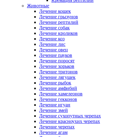
Кремация рептилий
Животные
Лечение кошек
Лечение грызунов
Лечение рептилий
Лечение собак
Лечение кроликов
Лечение коз
Лечение лис
Лечение овец
Лечение пауков
Лечение поросят
Лечение хорьков
Лечение тритонов
Лечение лягушек
Лечение рыбок
Лечение амфибий
Лечение хамелеонов
Лечение гекконов
Лечение игуан
Лечение змей
Лечение сухопутных черепах
Лечение красноухих черепах
Лечение черепах
Лечение агам