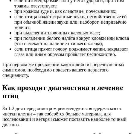
если питомец хромает или у него судороги, при этом
травмы отсутствуют;
при кожном зуде и, как следствие, почёсываниях;
если птица издаёт странные звуки, несвойственные ей
при обычной жизни звуки или, наоборот, непривычно
молчит;
при выделении зловонных каловых масс;
при появлении белого налёта вокруг клоаки или клюва
(что намекает на наличие птичьего клеща);
если птица прячет голову, поджимает лапки, закрывает
глаза или иным образом проявляет беспокойство.
При первом же проявлении какого-либо из перечисленных
симптомов, необходимо показать вашего пернатого
специалисту.
Как проходит диагностика и лечение
птиц
За 1-2 дня перед осмотром рекомендуется воздержаться от
чистки клетки – так соберётся больше материала для
исследований и ветврач сможет поставить наиболее точный
диагноз.