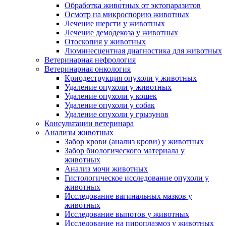
Обработка животных от эктопаразитов
Осмотр на микроспорию животных
Лечение шерсти у животных
Лечение демодекоза у животных
Отоскопия у животных
Люминесцентная диагностика для животных
Ветеринарная нефрология
Ветеринарная онкология
Криодеструкция опухоли у животных
Удаление опухоли у животных
Удаление опухоли у кошек
Удаление опухоли у собак
Удаление опухоли у грызунов
Консультации ветеринара
Анализы животных
Забор крови (анализ крови) у животных
Забор биологического материала у
животных
Анализ мочи животных
Гистологическое исследование опухоли у
животных
Исследование вагинальных мазков у
животных
Исследование выпотов у животных
Исследование на пироплазмоз у животных