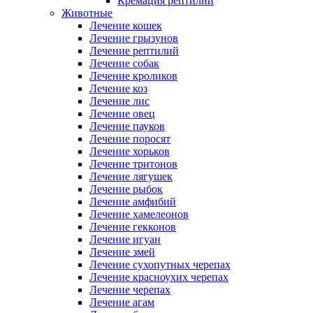
Кремация рептилий
Животные
Лечение кошек
Лечение грызунов
Лечение рептилий
Лечение собак
Лечение кроликов
Лечение коз
Лечение лис
Лечение овец
Лечение пауков
Лечение поросят
Лечение хорьков
Лечение тритонов
Лечение лягушек
Лечение рыбок
Лечение амфибий
Лечение хамелеонов
Лечение гекконов
Лечение игуан
Лечение змей
Лечение сухопутных черепах
Лечение красноухих черепах
Лечение черепах
Лечение агам