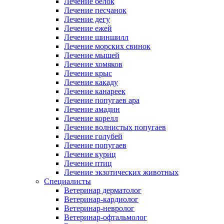
Лечение белок
Лечение песчанок
Лечение дегу
Лечение ежей
Лечение шиншилл
Лечение морских свинок
Лечение мышей
Лечение хомяков
Лечение крыс
Лечение какаду
Лечение канареек
Лечение попугаев ара
Лечение амадин
Лечение корелл
Лечение волнистых попугаев
Лечение голубей
Лечение попугаев
Лечение куриц
Лечение птиц
Лечение экзотических животных
Специалисты
Ветеринар дерматолог
Ветеринар-кардиолог
Ветеринар-невролог
Ветеринар-офтальмолог