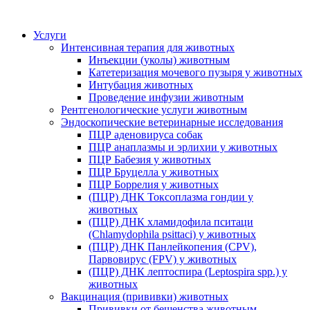
Услуги
Интенсивная терапия для животных
Инъекции (уколы) животным
Катетеризация мочевого пузыря у животных
Интубация животных
Проведение инфузии животным
Рентгенологические услуги животным
Эндоскопические ветеринарные исследования
ПЦР аденовируса собак
ПЦР анаплазмы и эрлихии у животных
ПЦР Бабезия у животных
ПЦР Бруцелла у животных
ПЦР Боррелия у животных
(ПЦР) ДНК Токсоплазма гондии у
животных
(ПЦР) ДНК хламидофила пситаци
(Chlamydophila psittaci) у животных
(ПЦР) ДНК Панлейкопения (CPV),
Парвовирус (FPV) у животных
(ПЦР) ДНК лептоспира (Leptospira spp.) у
животных
Вакцинация (прививки) животных
Прививки от бешенства животным