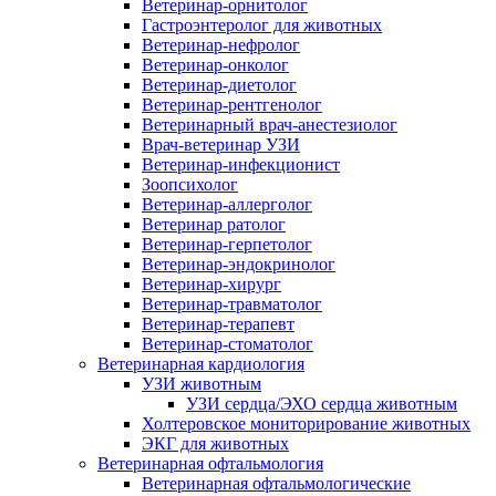
Ветеринар-орнитолог
Гастроэнтеролог для животных
Ветеринар-нефролог
Ветеринар-онколог
Ветеринар-диетолог
Ветеринар-рентгенолог
Ветеринарный врач-анестезиолог
Врач-ветеринар УЗИ
Ветеринар-инфекционист
Зоопсихолог
Ветеринар-аллерголог
Ветеринар ратолог
Ветеринар-герпетолог
Ветеринар-эндокринолог
Ветеринар-хирург
Ветеринар-травматолог
Ветеринар-терапевт
Ветеринар-стоматолог
Ветеринарная кардиология
УЗИ животным
УЗИ сердца/ЭХО сердца животным
Холтеровское мониторирование животных
ЭКГ для животных
Ветеринарная офтальмология
Ветеринарная офтальмологические