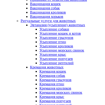
Вакцинация кошек
Вакцинация собак
Вакцинация кроликов
Вакцинация хорьков
Ритуальные услуги для животных
Эвтаназия (усыпление) животных
Усыпление собаки
Усыпление кошек и котов
Усыпление грызунов
Усыпление птиц
Усыпление кроликов
Усыпление морских свинок
Усыпление крыс
Усыпление попугаев
Усыпление рептилий
Кремация животных
Кремация кошек
Кремация собак
Кремация грызунов
Кремация птиц
Кремация кроликов
Кремация морских свинок
Кремация крыс
Кремация попугаев