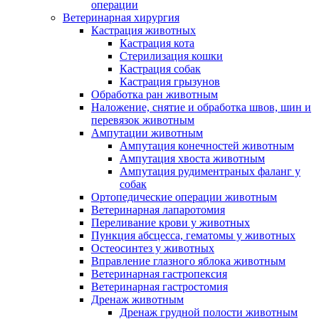
операции
Ветеринарная хирургия
Кастрация животных
Кастрация кота
Стерилизация кошки
Кастрация собак
Кастрация грызунов
Обработка ран животным
Наложение, снятие и обработка швов, шин и
перевязок животным
Ампутации животным
Ампутация конечностей животным
Ампутация хвоста животным
Ампутация рудиментраных фаланг у
собак
Ортопедические операции животным
Ветеринарная лапаротомия
Переливание крови у животных
Пункция абсцесса, гематомы у животных
Остеосинтез у животных
Вправление глазного яблока животным
Ветеринарная гастропексия
Ветеринарная гастростомия
Дренаж животным
Дренаж грудной полости животным