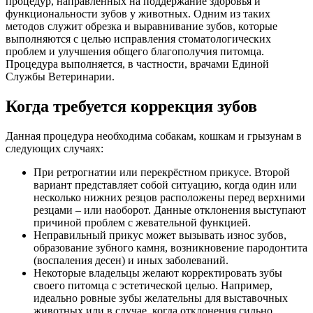
процедур, направленных на поддержание здоровья и
функциональности зубов у животных. Одним из таких
методов служит обрезка и выравнивание зубов, которые
выполняются с целью исправления стоматологических
проблем и улучшения общего благополучия питомца.
Процедура выполняется, в частности, врачами Единой
Службы Ветеринарии.
Когда требуется коррекция зубов
Данная процедура необходима собакам, кошкам и грызунам в
следующих случаях:
При ретрогнатии или перекрёстном прикусе. Второй
вариант представляет собой ситуацию, когда один или
несколько нижних резцов расположены перед верхними
резцами – или наоборот. Данные отклонения выступают
причиной проблем с жевательной функцией.
Неправильный прикус может вызывать износ зубов,
образование зубного камня, возникновение пародонтита
(воспаления десен) и иных заболеваний.
Некоторые владельцы желают корректировать зубы
своего питомца с эстетической целью. Например,
идеально ровные зубы желательны для выставочных
животных или в случае, когда отклонения сильно