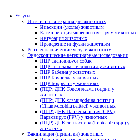
Услуги
Интенсивная терапия для животных
Инъекции (уколы) животным
Катетеризация мочевого пузыря у животных
Интубация животных
Проведение инфузии животным
Рентгенологические услуги животным
Эндоскопические ветеринарные исследования
ПЦР аденовируса собак
ПЦР анаплазмы и эрлихии у животных
ПЦР Бабезия у животных
ПЦР Бруцелла у животных
ПЦР Боррелия у животных
(ПЦР) ДНК Токсоплазма гондии у
животных
(ПЦР) ДНК хламидофила пситаци
(Chlamydophila psittaci) у животных
(ПЦР) ДНК Панлейкопения (CPV),
Парвовирус (FPV) у животных
(ПЦР) ДНК лептоспира (Leptospira spp.) у
животных
Вакцинация (прививки) животных
Прививки от бешенства животным