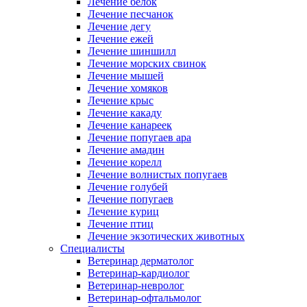
Лечение белок
Лечение песчанок
Лечение дегу
Лечение ежей
Лечение шиншилл
Лечение морских свинок
Лечение мышей
Лечение хомяков
Лечение крыс
Лечение какаду
Лечение канареек
Лечение попугаев ара
Лечение амадин
Лечение корелл
Лечение волнистых попугаев
Лечение голубей
Лечение попугаев
Лечение куриц
Лечение птиц
Лечение экзотических животных
Специалисты
Ветеринар дерматолог
Ветеринар-кардиолог
Ветеринар-невролог
Ветеринар-офтальмолог