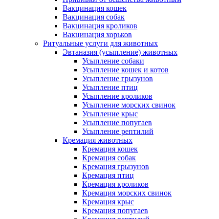
Вакцинация кошек
Вакцинация собак
Вакцинация кроликов
Вакцинация хорьков
Ритуальные услуги для животных
Эвтаназия (усыпление) животных
Усыпление собаки
Усыпление кошек и котов
Усыпление грызунов
Усыпление птиц
Усыпление кроликов
Усыпление морских свинок
Усыпление крыс
Усыпление попугаев
Усыпление рептилий
Кремация животных
Кремация кошек
Кремация собак
Кремация грызунов
Кремация птиц
Кремация кроликов
Кремация морских свинок
Кремация крыс
Кремация попугаев