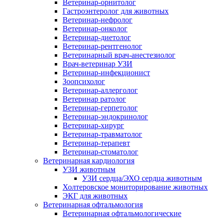
Ветеринар-орнитолог
Гастроэнтеролог для животных
Ветеринар-нефролог
Ветеринар-онколог
Ветеринар-диетолог
Ветеринар-рентгенолог
Ветеринарный врач-анестезиолог
Врач-ветеринар УЗИ
Ветеринар-инфекционист
Зоопсихолог
Ветеринар-аллерголог
Ветеринар ратолог
Ветеринар-герпетолог
Ветеринар-эндокринолог
Ветеринар-хирург
Ветеринар-травматолог
Ветеринар-терапевт
Ветеринар-стоматолог
Ветеринарная кардиология
УЗИ животным
УЗИ сердца/ЭХО сердца животным
Холтеровское мониторирование животных
ЭКГ для животных
Ветеринарная офтальмология
Ветеринарная офтальмологические