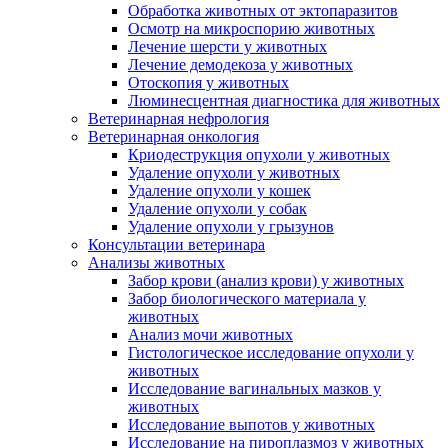
Обработка животных от эктопаразитов
Осмотр на микроспорию животных
Лечение шерсти у животных
Лечение демодекоза у животных
Отоскопия у животных
Люминесцентная диагностика для животных
Ветеринарная нефрология
Ветеринарная онкология
Криодеструкция опухоли у животных
Удаление опухоли у животных
Удаление опухоли у кошек
Удаление опухоли у собак
Удаление опухоли у грызунов
Консультации ветеринара
Анализы животных
Забор крови (анализ крови) у животных
Забор биологического материала у
животных
Анализ мочи животных
Гистологическое исследование опухоли у
животных
Исследование вагинальных мазков у
животных
Исследование выпотов у животных
Исследование на пироплазмоз у животных