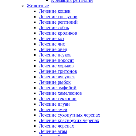
Кремация рептилий
Животные
Лечение кошек
Лечение грызунов
Лечение рептилий
Лечение собак
Лечение кроликов
Лечение коз
Лечение лис
Лечение овец
Лечение пауков
Лечение поросят
Лечение хорьков
Лечение тритонов
Лечение лягушек
Лечение рыбок
Лечение амфибий
Лечение хамелеонов
Лечение гекконов
Лечение игуан
Лечение змей
Лечение сухопутных черепах
Лечение красноухих черепах
Лечение черепах
Лечение агам