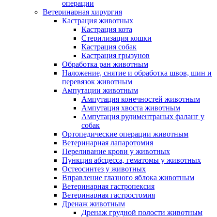
операции
Ветеринарная хирургия
Кастрация животных
Кастрация кота
Стерилизация кошки
Кастрация собак
Кастрация грызунов
Обработка ран животным
Наложение, снятие и обработка швов, шин и
перевязок животным
Ампутации животным
Ампутация конечностей животным
Ампутация хвоста животным
Ампутация рудиментраных фаланг у
собак
Ортопедические операции животным
Ветеринарная лапаротомия
Переливание крови у животных
Пункция абсцесса, гематомы у животных
Остеосинтез у животных
Вправление глазного яблока животным
Ветеринарная гастропексия
Ветеринарная гастростомия
Дренаж животным
Дренаж грудной полости животным