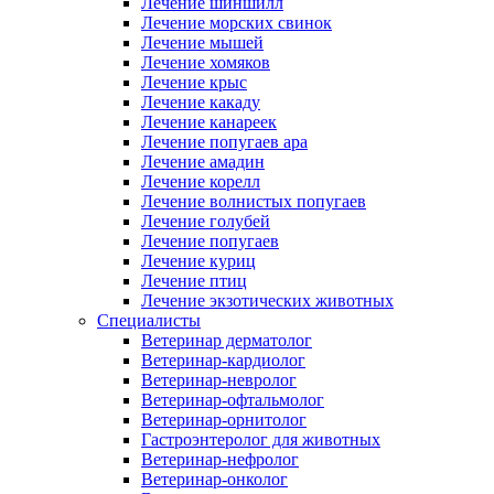
Лечение шиншилл
Лечение морских свинок
Лечение мышей
Лечение хомяков
Лечение крыс
Лечение какаду
Лечение канареек
Лечение попугаев ара
Лечение амадин
Лечение корелл
Лечение волнистых попугаев
Лечение голубей
Лечение попугаев
Лечение куриц
Лечение птиц
Лечение экзотических животных
Специалисты
Ветеринар дерматолог
Ветеринар-кардиолог
Ветеринар-невролог
Ветеринар-офтальмолог
Ветеринар-орнитолог
Гастроэнтеролог для животных
Ветеринар-нефролог
Ветеринар-онколог