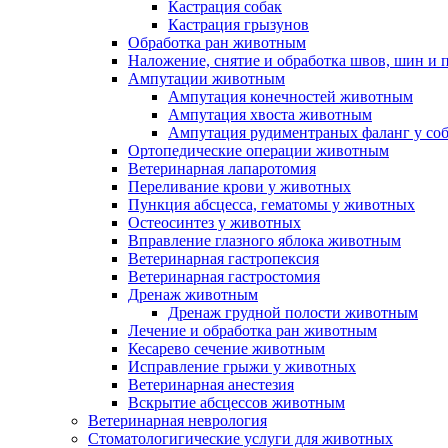
Кастрация собак
Кастрация грызунов
Обработка ран животным
Наложение, снятие и обработка швов, шин и
Ампутации животным
Ампутация конечностей животным
Ампутация хвоста животным
Ампутация рудиментраных фаланг у со
Ортопедические операции животным
Ветеринарная лапаротомия
Переливание крови у животных
Пункция абсцесса, гематомы у животных
Остеосинтез у животных
Вправление глазного яблока животным
Ветеринарная гастропексия
Ветеринарная гастростомия
Дренаж животным
Дренаж грудной полости животным
Лечение и обработка ран животным
Кесарево сечение животным
Исправление грыжи у животных
Ветеринарная анестезия
Вскрытие абсцессов животным
Ветеринарная неврология
Стоматологигические услуги для животных