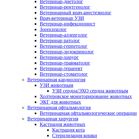
Ветеринар-диетолог
Ветеринар-рентгенолог
Ветеринарный врач-анестезиолог
Врач-ветеринар УЗИ
Ветеринар-инфекционист
Зоопсихолог
Ветеринар-аллерголог
Ветеринар ратолог
Ветеринар-герпетолог
Ветеринар-эндокринолог
Ветеринар-хирург
Ветеринар-травматолог
Ветеринар-терапевт
Ветеринар-стоматолог
Ветеринарная кардиология
УЗИ животным
УЗИ сердца/ЭХО сердца животным
Холтеровское мониторирование животных
ЭКГ для животных
Ветеринарная офтальмология
Ветеринарная офтальмологические операции
Ветеринарная хирургия
Кастрация животных
Кастрация кота
Стерилизация кошки