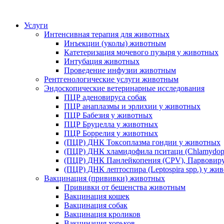
Услуги
Интенсивная терапия для животных
Инъекции (уколы) животным
Катетеризация мочевого пузыря у животных
Интубация животных
Проведение инфузии животным
Рентгенологические услуги животным
Эндоскопические ветеринарные исследования
ПЦР аденовируса собак
ПЦР анаплазмы и эрлихии у животных
ПЦР Бабезия у животных
ПЦР Бруцелла у животных
ПЦР Боррелия у животных
(ПЦР) ДНК Токсоплазма гондии у животных
(ПЦР) ДНК хламидофила пситаци (Chlamydophi
(ПЦР) ДНК Панлейкопения (CPV), Парвовиру
(ПЦР) ДНК лептоспира (Leptospira spp.) у жи
Вакцинация (прививки) животных
Прививки от бешенства животным
Вакцинация кошек
Вакцинация собак
Вакцинация кроликов
Вакцинация хорьков