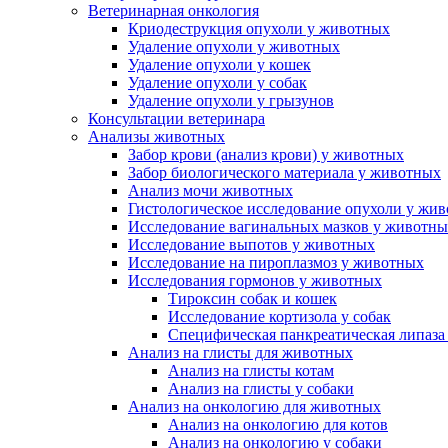
Ветеринарная онкология
Криодеструкция опухоли у животных
Удаление опухоли у животных
Удаление опухоли у кошек
Удаление опухоли у собак
Удаление опухоли у грызунов
Консультации ветеринара
Анализы животных
Забор крови (анализ крови) у животных
Забор биологического материала у животных
Анализ мочи животных
Гистологическое исследование опухоли у жи
Исследование вагинальных мазков у животн
Исследование выпотов у животных
Исследование на пироплазмоз у животных
Исследования гормонов у животных
Тироксин собак и кошек
Исследование кортизола у собак
Специфическая панкреатическая липаза
Анализ на глисты для животных
Анализ на глисты котам
Анализ на глисты у собаки
Анализ на онкологию для животных
Анализ на онкологию для котов
Анализ на онкологию у собаки