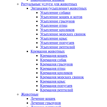
Ритуальные услуги для животных
Эвтаназия (усыпление) животных
Усыпление собаки
Усыпление кошек и котов
Усыпление грызунов
Усыпление птиц
Усыпление кроликов
Усыпление морских свинок
Усыпление крыс
Усыпление попугаев
Усыпление рептилий
Кремация животных
Кремация кошек
Кремация собак
Кремация грызунов
Кремация птиц
Кремация кроликов
Кремация морских свинок
Кремация крыс
Кремация попугаев
Кремация рептилий
Животные
Лечение кошек
Лечение грызунов