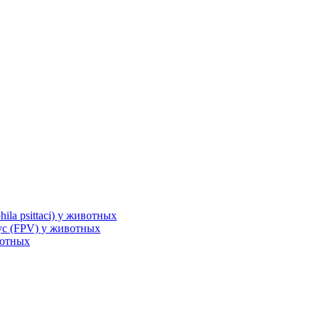
la psittaci) у животных
с (FPV) у животных
вотных