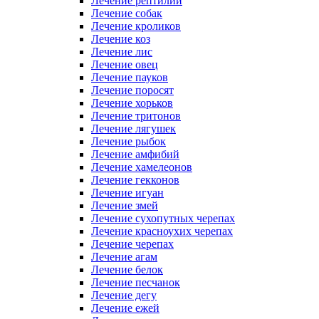
Лечение рептилий
Лечение собак
Лечение кроликов
Лечение коз
Лечение лис
Лечение овец
Лечение пауков
Лечение поросят
Лечение хорьков
Лечение тритонов
Лечение лягушек
Лечение рыбок
Лечение амфибий
Лечение хамелеонов
Лечение гекконов
Лечение игуан
Лечение змей
Лечение сухопутных черепах
Лечение красноухих черепах
Лечение черепах
Лечение агам
Лечение белок
Лечение песчанок
Лечение дегу
Лечение ежей