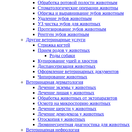
Обработка ротовой полости животным
Стоматологические операции животны
Обрезка и выравнивание зубов животным
Удаление зубов животным
УЗ чистка зубов для животных
Протезирование зубов животным
Рентген зубов животным
Другие ветеринарные услуги
Стрижка когтей
Прием родов у животных
Роды собаки
Купирование ушей и хвостов
Диспансеризация животных
Оформление ветеринарных документов
Чипирование животных
Ветеринарная дерматология
Лечение экземы у животных
Лечение лишая у животных
Обработка животных от эктопаразитов
Осмотр на микроспорию животных
Лечение шерсти у животных
Лечение демодекоза у животных
Отоскопия у животных
Люминесцентная диагностика для животных
Ветеринарная нефрология