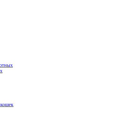
вотных
ых
 кошек