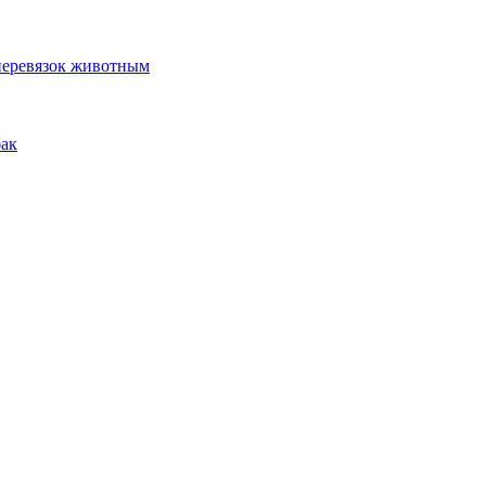
 перевязок животным
бак