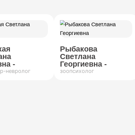
кая
Рыбакова
ана
Светлана
на -
Георгиевна -
р-невролог
зоопсихолог