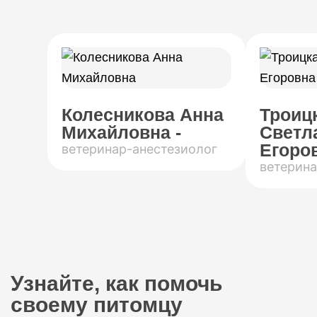
Колесникова Анна
Троиц
Михайловна -
Светл
Егоров
ветеринар-анестезиолог
ветерина
Узнайте, как помочь
своему питомцу