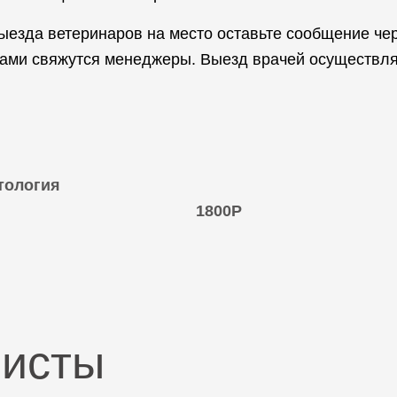
ыезда ветеринаров на место оставьте сообщение че
вами свяжутся менеджеры. Выезд врачей осуществля
тология
1800Р
листы