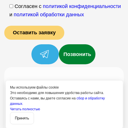
Согласен с
политикой конфиденциальности
и
политикой обработки данных
Позвонить
Услуги
Специалисты
Цены
Отзывы
О нас
Блог
Контакты
Мы используем файлы cookie
Это необходимо для повышения удобства работы сайта.
Политика конфиденциальности
Оставаясь с нами, вы даете согласие на
сбор и обработку
Согласие на обработку
данных.
Читать полностью
+7 (958) 795-61-54
Записаться
Принять
Путилково