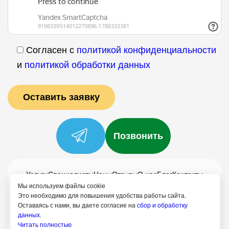
Согласен с
политикой конфиденциальности
и
политикой обработки данных
Позвонить
Услуги
Специалисты
Цены
Отзывы
О нас
Блог
Контакты
Мы используем файлы cookie
Политика конфиденциальности
Это необходимо для повышения удобства работы сайта.
Согласие на обработку
Оставаясь с нами, вы даете согласие на
сбор и обработку
данных.
Читать полностью
+7 (958) 795-61-54