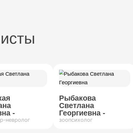
листы
кая
Рыбакова
ана
Светлана
на -
Георгиевна -
р-невролог
зоопсихолог