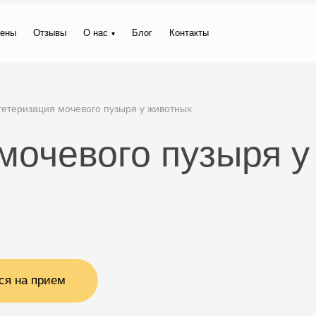
ены
Отзывы
О нас
Блог
Контакты
тетеризация мочевого пузыря у животных
мочевого пузыря у
ся на прием