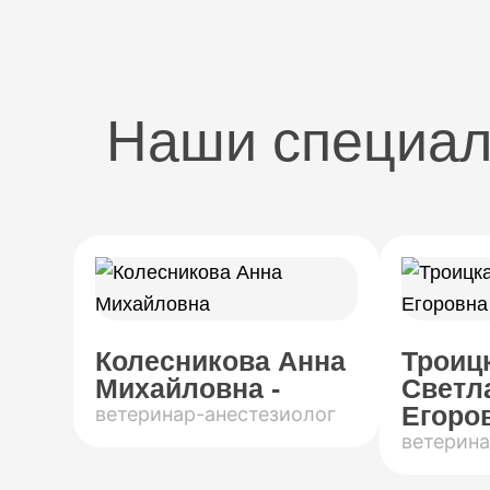
Наши специа
Колесникова Анна
Троиц
Михайловна -
Светл
Егоров
ветеринар-анестезиолог
ветерина