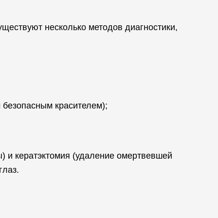
уществуют несколько методов диагностики,
 безопасным красителем);
ы) и кератэктомия (удаление омертвевшей
глаз.