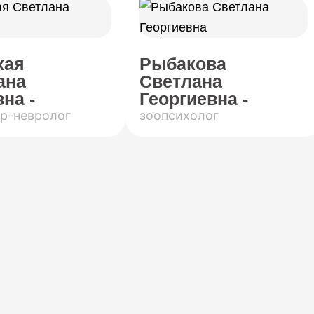
кая
Рыбакова
ана
Светлана
на -
Георгиевна -
р-невролог
зоопсихолог