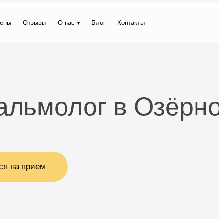
ены
Отзывы
О нас
Блог
Контакты
альмолог в Озёрн
ся на прием