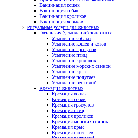
Вакцинация кошек
Вакцинация собак
Вакцинация кроликов
Вакцинация хорьков
Ритуальные услуги для животных
Эвтаназия (усыпление) животных
Усыпление собаки
Усыпление кошек и котов
Усыпление грызунов
Усыпление птиц
Усыпление кроликов
Усыпление морских свинок
Усыпление крыс
Усыпление попугаев
Усыпление рептилий
Кремация животных
Кремация кошек
Кремация собак
Кремация грызунов
Кремация птиц
Кремация кроликов
Кремация морских свинок
Кремация крыс
Кремация попугаев