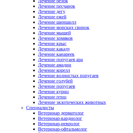
Лечение белок
Лечение песчанок
Лечение дегу
Лечение ежей
Лечение шиншилл
Лечение морских свинок
Лечение мышей
Лечение хомяков
Лечение крыс
Лечение какаду
Лечение канареек
Лечение попугаев ара
Лечение амадин
Лечение корелл
Лечение волнистых попугаев
Лечение голубей
Лечение попугаев
Лечение куриц
Лечение птиц
Лечение экзотических животных
Специалисты
Ветеринар дерматолог
Ветеринар-кардиолог
Ветеринар-невролог
Ветеринар-офтальмолог