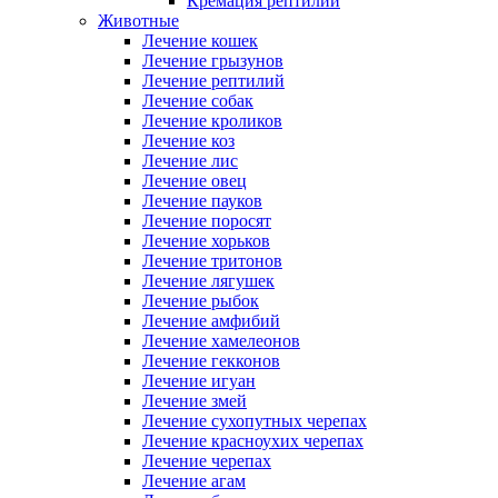
Кремация рептилий
Животные
Лечение кошек
Лечение грызунов
Лечение рептилий
Лечение собак
Лечение кроликов
Лечение коз
Лечение лис
Лечение овец
Лечение пауков
Лечение поросят
Лечение хорьков
Лечение тритонов
Лечение лягушек
Лечение рыбок
Лечение амфибий
Лечение хамелеонов
Лечение гекконов
Лечение игуан
Лечение змей
Лечение сухопутных черепах
Лечение красноухих черепах
Лечение черепах
Лечение агам