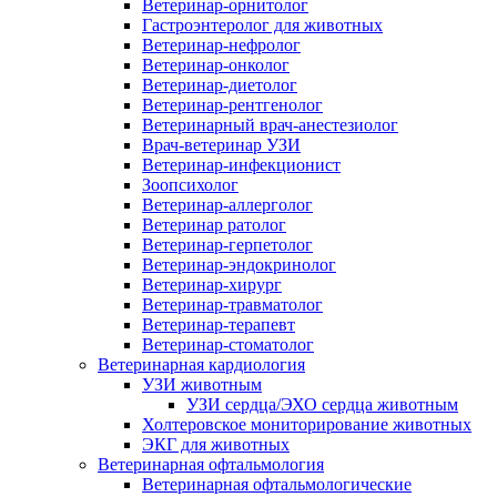
Ветеринар-орнитолог
Гастроэнтеролог для животных
Ветеринар-нефролог
Ветеринар-онколог
Ветеринар-диетолог
Ветеринар-рентгенолог
Ветеринарный врач-анестезиолог
Врач-ветеринар УЗИ
Ветеринар-инфекционист
Зоопсихолог
Ветеринар-аллерголог
Ветеринар ратолог
Ветеринар-герпетолог
Ветеринар-эндокринолог
Ветеринар-хирург
Ветеринар-травматолог
Ветеринар-терапевт
Ветеринар-стоматолог
Ветеринарная кардиология
УЗИ животным
УЗИ сердца/ЭХО сердца животным
Холтеровское мониторирование животных
ЭКГ для животных
Ветеринарная офтальмология
Ветеринарная офтальмологические