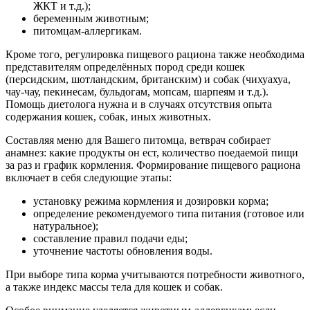
ЖКТ и т.д.);
беременным животным;
питомцам-аллергикам.
Кроме того, регулировка пищевого рациона также необходима
представителям определённых пород среди кошек
(персидским, шотландским, британским) и собак (чихуахуа,
чау-чау, пекинесам, бульдогам, мопсам, шарпеям и т.д.).
Помощь диетолога нужна и в случаях отсутствия опыта
содержания кошек, собак, иных животных.
Составляя меню для Вашего питомца, ветврач собирает
анамнез: какие продукты он ест, количество поедаемой пищи
за раз и график кормления. Формирование пищевого рациона
включает в себя следующие этапы:
установку режима кормления и дозировки корма;
определение рекомендуемого типа питания (готовое или
натуральное);
составление правил подачи еды;
уточнение частоты обновления воды.
При выборе типа корма учитываются потребности животного,
а также индекс массы тела для кошек и собак.