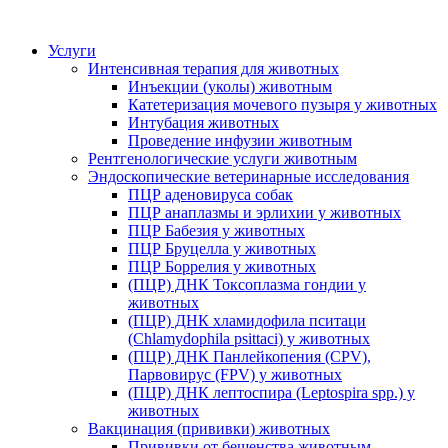
Услуги
Интенсивная терапия для животных
Инъекции (уколы) животным
Катетеризация мочевого пузыря у животных
Интубация животных
Проведение инфузии животным
Рентгенологические услуги животным
Эндоскопические ветеринарные исследования
ПЦР аденовируса собак
ПЦР анаплазмы и эрлихии у животных
ПЦР Бабезия у животных
ПЦР Бруцелла у животных
ПЦР Боррелия у животных
(ПЦР) ДНК Токсоплазма гондии у
животных
(ПЦР) ДНК хламидофила пситаци
(Chlamydophila psittaci) у животных
(ПЦР) ДНК Панлейкопения (CPV),
Парвовирус (FPV) у животных
(ПЦР) ДНК лептоспира (Leptospira spp.) у
животных
Вакцинация (прививки) животных
Прививки от бешенства животным