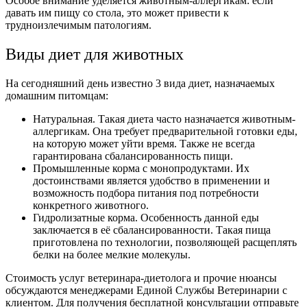
Особое внимание уделяется животным-аллергикам: если
давать им пищу со стола, это может привести к
трудноизлечимым патологиям.
Виды диет для животных
На сегодняшний день известно 3 вида диет, назначаемых
домашним питомцам:
Натуральная. Такая диета часто назначается животным-
аллергикам. Она требует предварительной готовки еды,
на которую может уйти время. Также не всегда
гарантирована сбалансированность пищи.
Промышленные корма с монопродуктами. Их
достоинствами является удобство в применении и
возможность подбора питания под потребности
конкретного животного.
Гидролизатные корма. Особенность данной еды
заключается в её сбалансированности. Такая пища
приготовлена по технологии, позволяющей расщеплять
белки на более мелкие молекулы.
Стоимость услуг ветеринара-диетолога и прочие нюансы
обсуждаются менеджерами Единой Службы Ветеринарии с
клиентом. Для получения бесплатной консультации отправьте