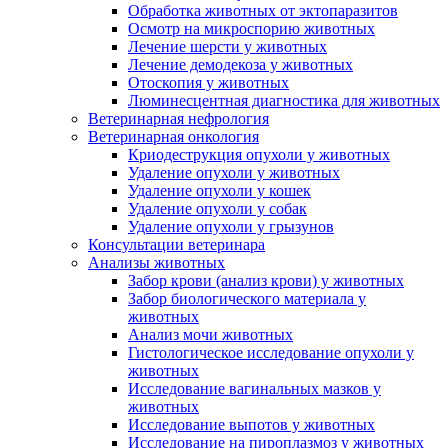
Обработка животных от эктопаразитов
Осмотр на микроспорию животных
Лечение шерсти у животных
Лечение демодекоза у животных
Отоскопия у животных
Люминесцентная диагностика для животных
Ветеринарная нефрология
Ветеринарная онкология
Криодеструкция опухоли у животных
Удаление опухоли у животных
Удаление опухоли у кошек
Удаление опухоли у собак
Удаление опухоли у грызунов
Консультации ветеринара
Анализы животных
Забор крови (анализ крови) у животных
Забор биологического материала у
животных
Анализ мочи животных
Гистологическое исследование опухоли у
животных
Исследование вагинальных мазков у
животных
Исследование выпотов у животных
Исследование на пироплазмоз у животных