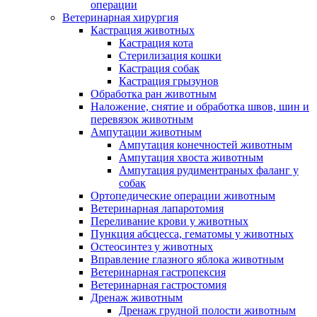
операции
Ветеринарная хирургия
Кастрация животных
Кастрация кота
Стерилизация кошки
Кастрация собак
Кастрация грызунов
Обработка ран животным
Наложение, снятие и обработка швов, шин и
перевязок животным
Ампутации животным
Ампутация конечностей животным
Ампутация хвоста животным
Ампутация рудиментраных фаланг у
собак
Ортопедические операции животным
Ветеринарная лапаротомия
Переливание крови у животных
Пункция абсцесса, гематомы у животных
Остеосинтез у животных
Вправление глазного яблока животным
Ветеринарная гастропексия
Ветеринарная гастростомия
Дренаж животным
Дренаж грудной полости животным